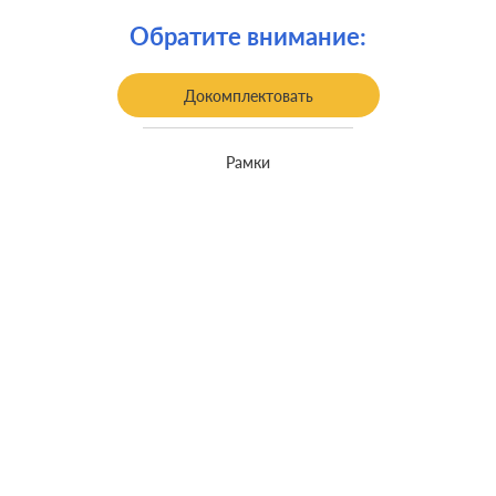
Крепления:
винтовые клеммы
Обратите внимание:
встроенный монтаж, с
Монтаж:
возможностью накладного монтажа
Докомплектовать
Класс защиты:
IP 44
Рамки