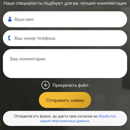
Наши специалисты подберут для вас лучшие комплектации
Производ.:
Systeme Electric
Серия:
GLOSSA
Цвет:
молочный
Прикрепить файл
Материал:
пластмасса
204
Отправить заявку
Р
Защита:
без шторок
В корзину
Отправляя эту форму, вы даете свое согласие на
обработку
ваших персональных данных
.