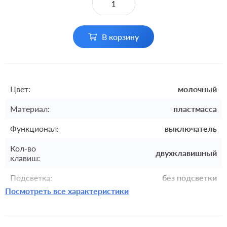
В корзину
Цвет:
молочный
Материал:
пластмасса
Функционал:
выключатель
Кол-во
двухклавишный
клавиш:
Подсветка:
без подсветки
Посмотреть все характеристики
Включение:
клавишный
Комплектация:
механизм с накладкой и рамкой