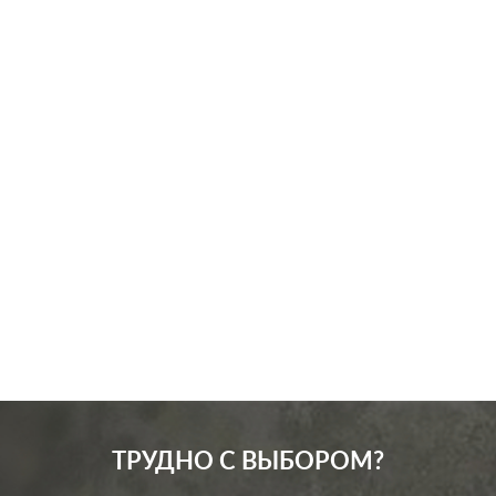
Производ.:
Schneider Electric
Серия:
Glossa
Цвет:
молочный
Материал:
пластмасса
161
Р
Вид розетки:
телевизионная (TV)
В корзину
ТРУДНО С ВЫБОРОМ?