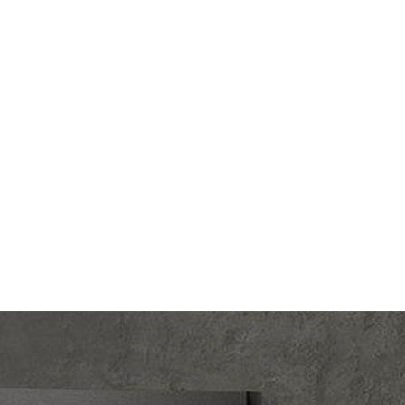
lectric
Производ.:
Schneider Electric
LOSSA
Серия:
Glossa
ковый
Цвет:
фисташковый
тмасса
Материал:
пластмасса
289
Р
шторок
Вид розетки:
телевизионная (TV)
В корзину