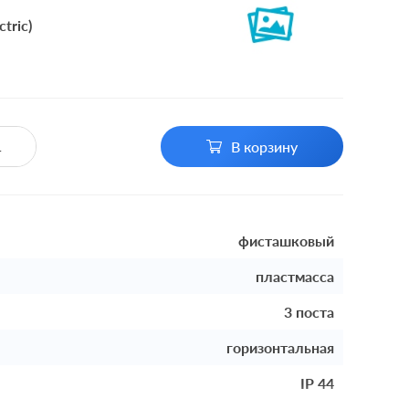
tric)
В корзину
фисташковый
пластмасса
3 поста
горизонтальная
IP 44