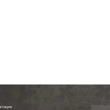
од.:
Systeme Electric
Производ.:
Systeme E
Glossa
Серия:
G
фисташковый
Цвет:
фисташ
иал:
пластмасса
Материал:
плас
247
261
Р
Р
о клавиш:
одноклавишный
Защита:
без 
В корзину
В корзину
етка:
без подсветки
ектации