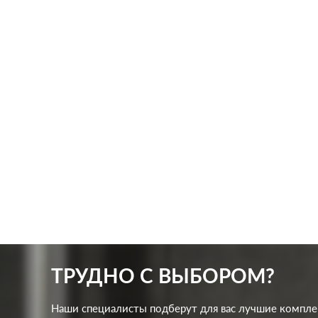
Производ.:
Systeme Electric
Произв
Серия:
GLOSSA
Серия:
Цвет:
фисташковый
Цвет:
Материал:
пластмасса
Матер
226
Р
Защита:
без шторок
Кол-в
В корзину
Подсв
ТРУДНО С ВЫБОРОМ?
Наши специалисты подберут для вас лучшие компл