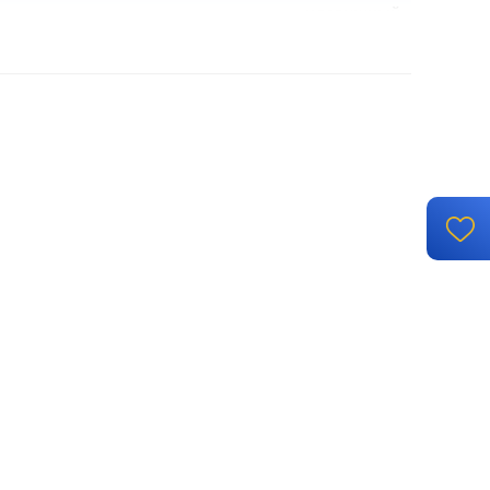
клавишный
механизм с накладкой без рамки
винтовые клеммы
й монтаж, с возможностью накладного монтажа
IP 44