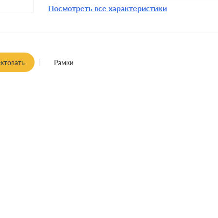
Включение:
Посмотреть все характеристики
Комплектация:
Крепления:
Монтаж:
встроенны
ктовать
Рамки
Класс защиты: