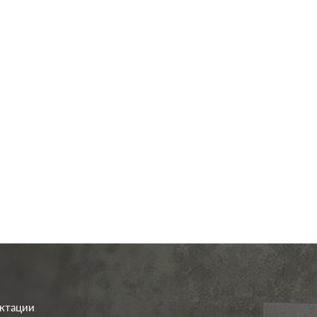
од.:
Systeme Electric
Производ.:
Schneider E
GLOSSA
Серия:
баклажановый
Цвет:
баклажа
иал:
пластмасса
Материал:
плас
296
328
Р
Р
а:
без шторок
Вид розетки:
телевизионна
В корзину
В корзину
ектации