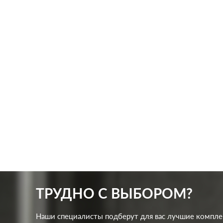
Производ.:
Systeme Electric
Произв
Серия:
GLOSSA
Серия:
Цвет:
баклажановый
Цвет:
Материал:
пластмасса
Матер
256
Р
Защита:
без шторок
Защит
В корзину
ТРУДНО С ВЫБОРОМ?
Наши специалисты подберут для вас лучшие компл