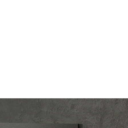
lectric
Производ.:
Systeme Electric
Glossa
Серия:
GLOSSA
новый
Цвет:
баклажановый
тмасса
Материал:
пластмасса
343
Р
я (TV)
Защита:
со шторками
В корзину