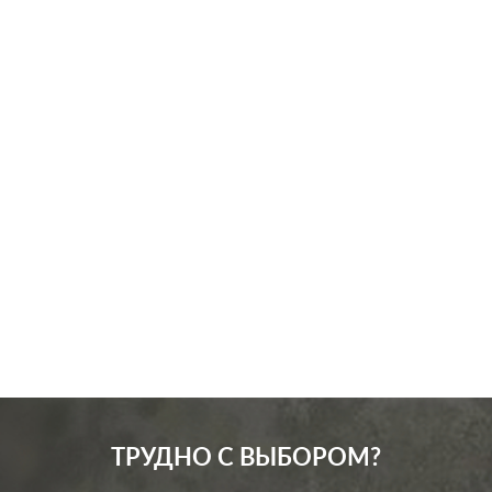
Производ.:
Systeme Electric
Серия:
GLOSSA
Цвет:
баклажановый
Материал:
пластмасса
256
Р
Защита:
без шторок
В корзину
ТРУДНО С ВЫБОРОМ?