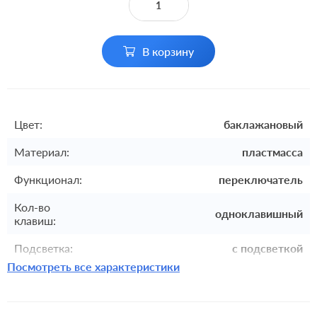
В корзину
Цвет:
баклажановый
Материал:
пластмасса
Функционал:
переключатель
Кол-во
одноклавишный
клавиш:
Подсветка:
с подсветкой
Посмотреть все характеристики
Включение:
клавишный
Комплектация:
механизм с накладкой без рамки