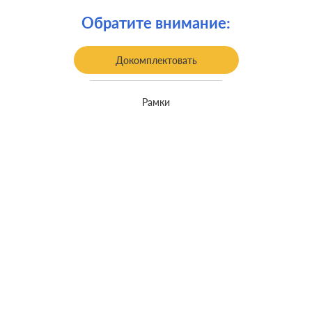
Крепления:
винтовые клеммы
Обратите внимание:
встроенный монтаж, с
Монтаж:
возможностью накладного монтажа
Докомплектовать
Класс защиты:
IP 44
Рамки