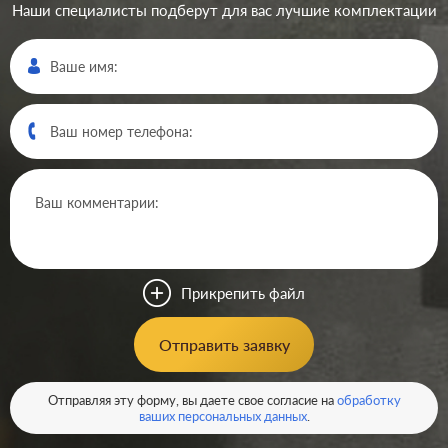
Наши специалисты подберут для вас лучшие комплектации
Производ.:
Systeme Electric
Серия:
GLOSSA
Цвет:
баклажановый
Прикрепить файл
Материал:
пластмасса
296
Отправить заявку
Р
Защита:
без шторок
В корзину
Отправляя эту форму, вы даете свое согласие на
обработку
ваших персональных данных
.