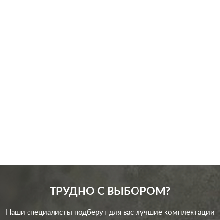
Производ.:
JUNG
Серия:
LS-design
,
LS 990
Цвет:
слоновая кость
Материал:
пластмасса
497
Р
Кол-во клавиш:
одноклавишный
В корзину
Подсветка:
без подсветки
ТРУДНО С ВЫБОРОМ?
Наши специалисты подберут для вас лучшие комплектации