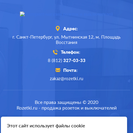
Адрес:
г. Санкт-Петербург,
ул. Мытнинская 12,
м. Площадь
Восстания
Телефон:
8 (812)
327-03-33
Почта:
zakaz@rozetki.ru
Производ.:
JUNG
Серия:
LS 990
,
LS-design
Все права защищены © 2020
Rozetki.ru - продажа розеток и выключателей
Цвет:
слоновая кость
Материал:
пластмасса
Этот сайт использует файлы cookie
Разработка сайта
795
Р