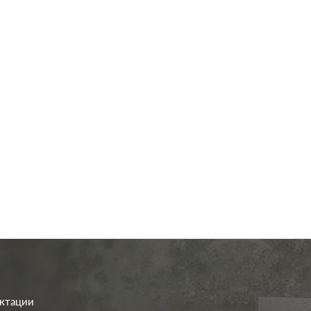
од.:
Merten
Производ.:
M-Plan
,
M-Elegance
,
M-
M-Plan
,
M-Elegan
Серия:
Smart
бежевый
Цвет:
бе
иал:
пластмасса
Материал:
плас
0
0
Р
Р
-
RJ45 Cat.5e (UTP), RJ45
Тип RJ-
RJ45 Cat.5e (UTP
а:
Cat.6 (UTP)
разъема:
Cat.
В корзину
В корзину
ектации