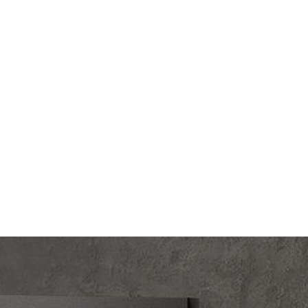
Merten
Производ.:
Merten
ce
,
M-
M-Elegance
,
M-Plan
,
M-
Серия:
Smart
Smart
жевый
Цвет:
бежевый
тмасса
Материал:
пластмасса
0
Р
), RJ45
6 (UTP)
В корзину