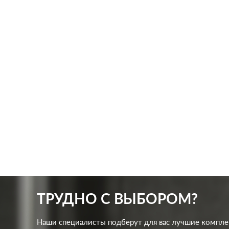
Производ.:
Merten
Произв
M-Plan
,
M-Elegance
,
M-
Серия:
Серия:
Smart
,
M-Trend
Цвет:
бежевый
Цвет:
Материал:
пластмасса
Матер
0
Р
Кол-во
Тип RJ
одноклавишный
клавиш:
разъем
В корзину
Подсветка:
без подсветки
ТРУДНО С ВЫБОРОМ?
Наши специалисты подберут для вас лучшие компл