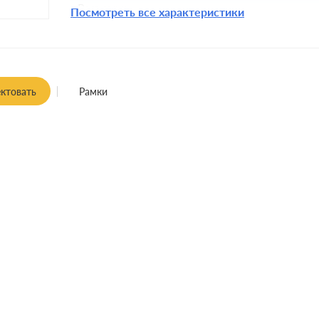
Разъемы:
Посмотреть все характеристики
Крепления:
Монтаж:
встроенны
Заземление:
ктовать
Рамки