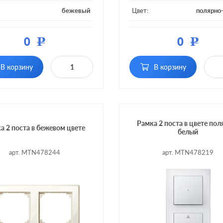
бежевый
Цвет:
полярно
ал:
пластмасса
Материал:
плас
0
0
Р
Р
 постов:
1 пост
Кол-во постов:
В корзину
В корзину
Рамка 2 поста в цвете пол
а 2 поста в бежевом цвете
белый
арт. MTN478244
арт. MTN478219