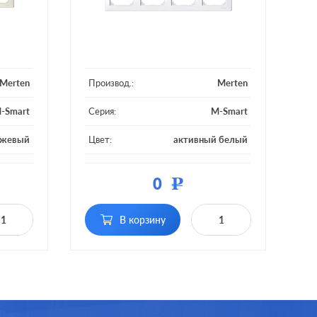
Merten
Производ.:
Merten
-Smart
Серия:
M-Smart
ежевый
Цвет:
активный белый
тмасса
Материал:
пластмасса
0
Р
 постов
Кол-во постов:
4 поста
В корзину