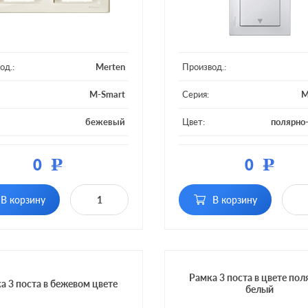
од.:
Merten
Производ.:
M-Smart
Серия:
M
бежевый
Цвет:
полярно
ал:
пластмасса
Материал:
плас
0
0
Р
Р
 постов:
2 поста
Кол-во постов:
В корзину
В корзину
Рамка 3 поста в цвете пол
а 3 поста в бежевом цвете
белый