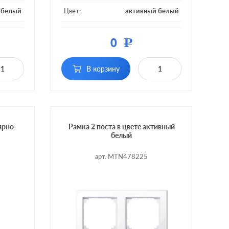
-белый
Цвет:
активный белый
тмасса
Материал:
пластмасса
0
Р
1 пост
Кол-во постов:
1 пост
В корзину
ярно-
Рамка 2 поста в цвете активный
белый
арт. MTN478225