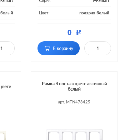
-Smart
Серия:
M-Smart
-белый
Цвет:
полярно-белый
тмасса
Материал:
пластмасса
0
Р
4 поста
Кол-во постов:
5 постов
В корзину
Рамка 4 поста в цвете активный
цвете
белый
арт. MTN478425