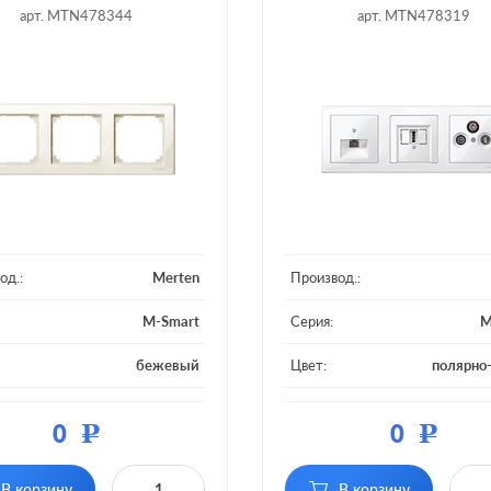
арт. MTN478344
арт. MTN478319
од.:
Merten
Производ.:
M-Smart
Серия:
M
бежевый
Цвет:
полярно
ал:
пластмасса
Материал:
плас
0
0
Р
Р
 постов:
3 поста
Кол-во постов:
В корзину
В корзину