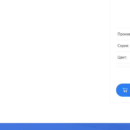
Произв
Серия:
Цвет:
Матери
Кол-во
постов: