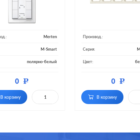
од.:
Merten
Производ.:
M-Smart
Серия:
M
полярно-белый
Цвет:
б
ал:
пластмасса
Материал:
плас
0
0
Р
Р
2 поста без
Кол-во постов:
5
перегородки
В корзину
В корзину