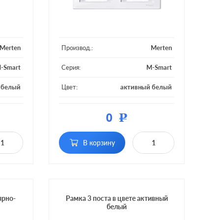
Merten
Производ.:
Merten
-Smart
Серия:
M-Smart
-белый
Цвет:
активный белый
тмасса
Материал:
пластмасса
0
Р
2 поста
Кол-во постов:
2 поста
В корзину
ярно-
Рамка 3 поста в цвете активный
белый