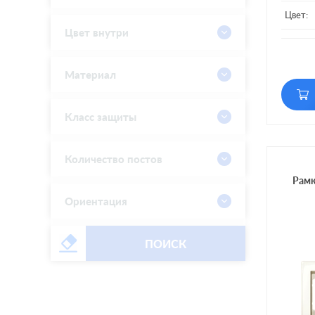
Цвет:
Цвет внутри
Матери
Кол-во
Материал
Класс защиты
Количество постов
Рамк
Ориентация
ПОИСК