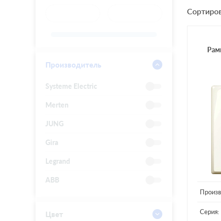
Сортиров
Рамк
Производитель
Systeme Electric
Merten
JUNG
Gira
Legrand
ABB
Произв
Серия:
Цвет