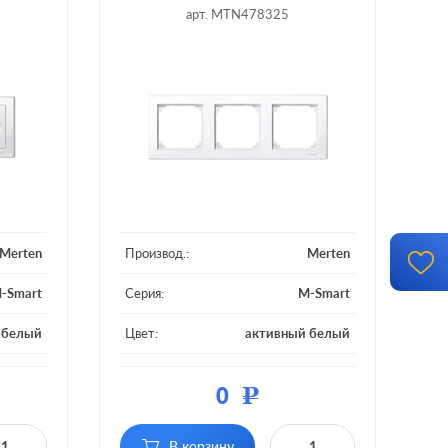
арт. MTN478325
Merten
Производ.:
Merten
-Smart
Серия:
M-Smart
-белый
Цвет:
активный белый
тмасса
Материал:
пластмасса
0
Р
3 поста
Кол-во постов:
3 поста
В корзину