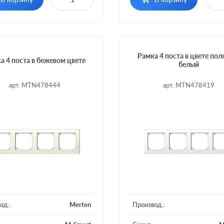
Рамка 4 поста в цвете пол
а 4 поста в бежевом цвете
белый
арт. MTN478444
арт. MTN478419
од.:
Merten
Производ.: