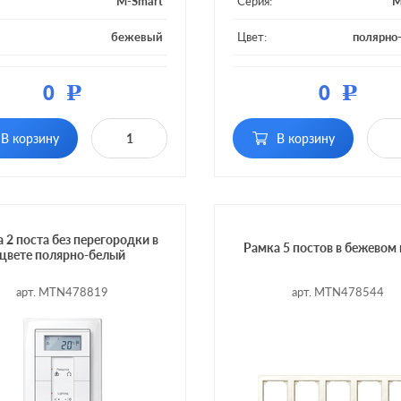
M-Smart
Серия:
M
бежевый
Цвет:
полярно
ал:
пластмасса
Материал:
плас
0
0
Р
Р
 постов:
4 поста
Кол-во постов:
В корзину
В корзину
 2 поста без перегородки в
Рамка 5 постов в бежевом 
цвете полярно-белый
арт. MTN478819
арт. MTN478544