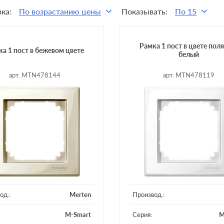
ка:
По возрастанию цены
Показывать:
По 15
Рамка 1 пост в цвете пол
а 1 пост в бежевом цвете
белый
арт. MTN478144
арт. MTN478119
од.:
Merten
Производ.:
M-Smart
Серия:
M