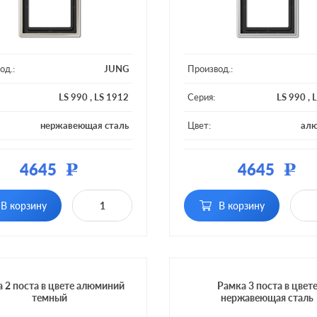
од.:
JUNG
Производ.:
LS 990
,
LS 1912
Серия:
LS 990
,
L
нержавеющая сталь
Цвет:
ал
ал:
металл
Материал:
4645
4645
Р
Р
 постов:
2 поста
Кол-во постов:
В корзину
В корзину
 2 поста в цвете алюминий
Рамка 3 поста в цвет
темный
нержавеющая сталь