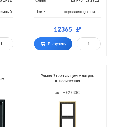
S 1912
Серия:
LS 990
,
LS 1912
темный
Цвет:
нержавеющая сталь
металл
Материал:
металл
12365
Р
3 поста
Кол-во постов:
4 поста
В корзину
Рамка 3 поста в цвете латунь
ром
классическая
арт. ME2983C