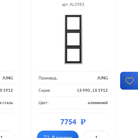
арт. AL2983
JUNG
Производ.:
JUNG
S 1912
Серия:
LS 990
,
LS 1912
 сталь
Цвет:
алюминий
металл
Материал:
металл
7754
Р
3 поста
Кол-во постов:
3 поста
В корзину