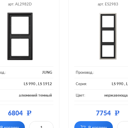
арт. AL2982D
арт. ES2983
од.:
JUNG
Производ.:
LS 990
,
LS 1912
Серия:
LS 990
,
L
алюминий темный
Цвет:
нержавеющая
ал:
металл
Материал:
6804
7754
Р
Р
 постов:
2 поста
Кол-во постов:
В корзину
В корзину