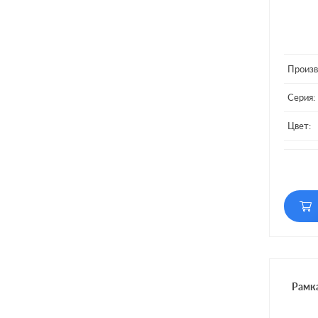
Произв
Серия:
Цвет:
Матери
Кол-во
Рамка