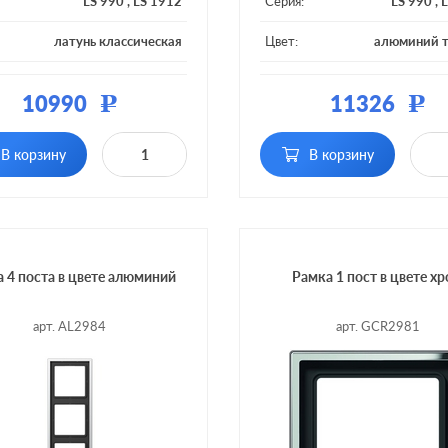
LS 990
,
LS 1912
Серия:
LS 990
,
L
латунь классическая
Цвет:
алюминий 
ал:
металл
Материал:
10990
11326
Р
Р
 постов:
2 поста
Кол-во постов:
В корзину
В корзину
 4 поста в цвете алюминий
Рамка 1 пост в цвете х
арт. AL2984
арт. GCR2981