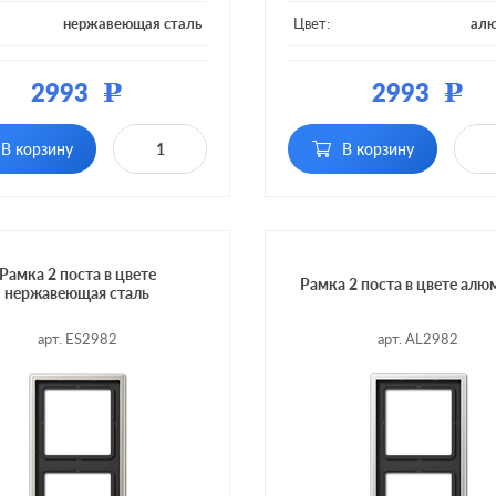
нержавеющая сталь
Цвет:
ал
ал:
металл
Материал:
2993
2993
Р
Р
 постов:
1 пост
Кол-во постов:
В корзину
В корзину
Рамка 2 поста в цвете
Рамка 2 поста в цвете ал
нержавеющая сталь
арт. ES2982
арт. AL2982