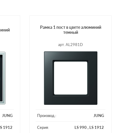
Рамка 1 пост в цвете алюминий
миний
темный
арт. AL2981D
JUNG
Производ.:
JUNG
S 1912
Серия:
LS 990
,
LS 1912