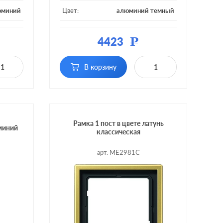
юминий
Цвет:
алюминий темный
металл
Материал:
металл
4423
Р
1 пост
Кол-во постов:
1 пост
В корзину
Рамка 1 пост в цвете латунь
юминий
классическая
арт. ME2981C