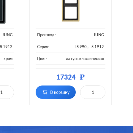
JUNG
Производ.:
JUNG
S 1912
Серия:
LS 990
,
LS 1912
хром
Цвет:
латунь классическая
металл
Материал:
металл
17324
Р
1 пост
Кол-во постов:
3 поста
В корзину