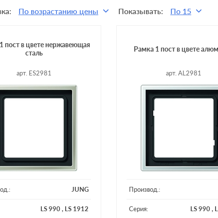
ка:
По возрастанию цены
Показывать:
По 15
1 пост в цвете нержавеющая
Рамка 1 пост в цвете алю
сталь
арт. ES2981
арт. AL2981
од.:
JUNG
Производ.:
LS 990
,
LS 1912
Серия:
LS 990
,
L