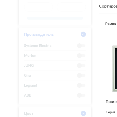
Сортиров
Рамка 
Производитель
Systeme Electric
Merten
JUNG
Gira
Legrand
ABB
Произв
Серия:
Цвет