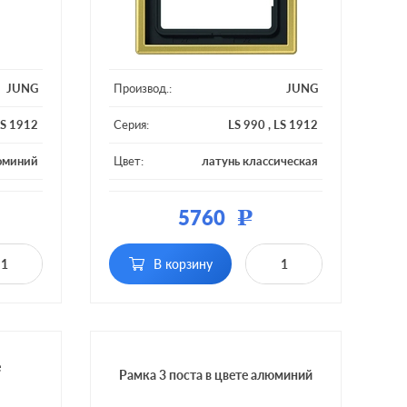
JUNG
Производ.:
JUNG
S 1912
Серия:
LS 990
,
LS 1912
юминий
Цвет:
латунь классическая
металл
Материал:
металл
5760
Р
2 поста
Кол-во постов:
1 пост
В корзину
е
Рамка 3 поста в цвете алюминий