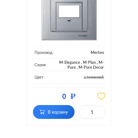
Производ.:
Merten
M-Elegance
,
M-Plan
,
M-
Серия:
Pure
,
M-Pure Decor
Цвет:
алюминий
Материал:
пластмасса
0
Р
В корзину