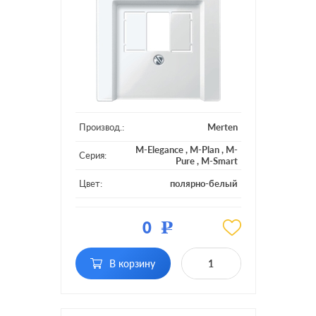
Производ.:
Merten
M-Elegance
,
M-Plan
,
M-
Серия:
Pure
,
M-Smart
Цвет:
полярно-белый
Материал:
пластмасса
0
Р
В корзину