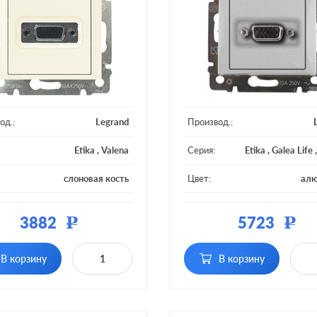
од.:
Legrand
Производ.:
Etika
,
Valena
Серия:
Etika
,
Galea Life
слоновая кость
Цвет:
ал
ал:
пластмасса
Материал:
плас
3882
5723
Р
Р
В корзину
В корзину