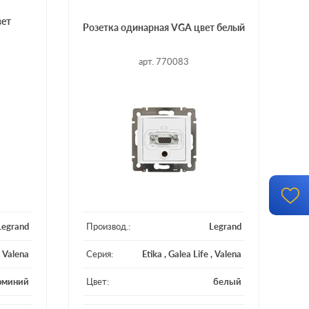
вет
Розетка одинарная VGA цвет белый
арт. 770083
Legrand
Производ.:
Legrand
,
Valena
Серия:
Etika
,
Galea Life
,
Valena
юминий
Цвет:
белый