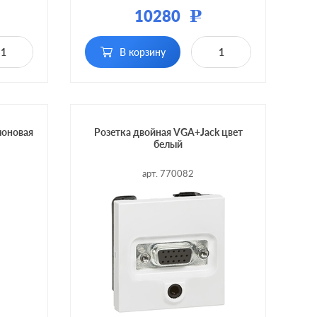
тмасса
Материал:
пластмасса
10280
Р
В корзину
лоновая
Розетка двойная VGA+Jack цвет
белый
арт. 770082