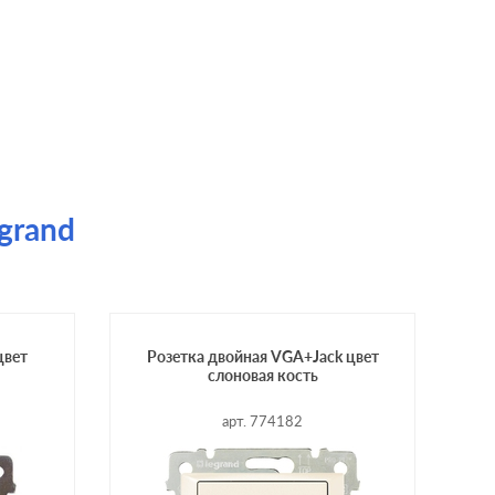
egrand
цвет
Розетка двойная VGA+Jack цвет
слоновая кость
арт. 774182