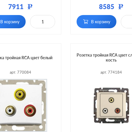
ал:
пластмасса
Материал:
плас
7911
8585
Р
Р
В корзину
В корзину
Розетка тройная RCA цвет с
ка тройная RCA цвет белый
кость
арт. 770084
арт. 774184