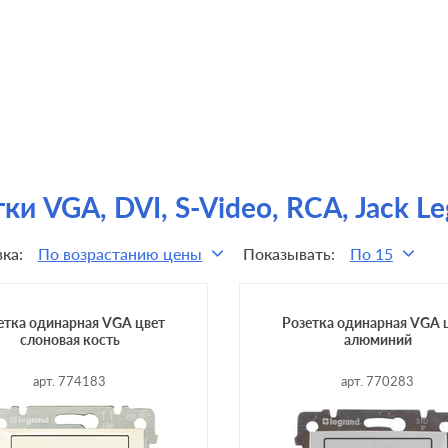
ки VGA, DVI, S-Video, RCA, Jack L
ка:
По возрастанию цены
Показывать:
По 15
етка одинарная VGA цвет
Розетка одинарная VGA 
слоновая кость
алюминий
арт. 774183
арт. 770283