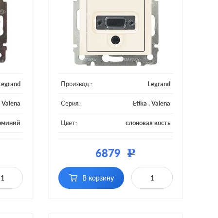
Legrand
Производ.:
Legrand
,
Valena
Серия:
Etika
,
Valena
юминий
Цвет:
слоновая кость
тмасса
Материал:
пластмасса
6879
Р
В корзину