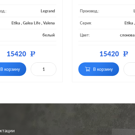
од.:
Legrand
Производ.:
Etika
,
Galea Life
,
Valena
Серия:
Etika
белый
Цвет:
слонова
ал:
пластмасса
Материал:
плас
15420
15420
Р
Р
В корзину
В корзину
ектации