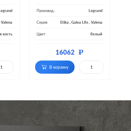
Legrand
Производ.:
Legrand
,
Valena
Серия:
Etika
,
Galea Life
,
Valena
я кость
Цвет:
белый
тмасса
Материал:
пластмасса
16062
Р
В корзину