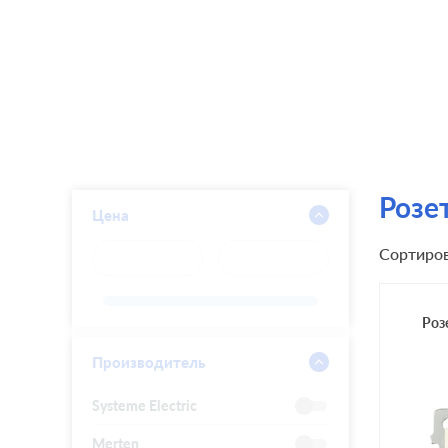
Розет
Цена
Сортиров
Роз
Производитель
Systeme Electric
Merten