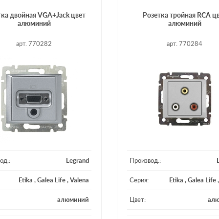
тка двойная VGA+Jack цвет
Розетка тройная RCA ц
алюминий
алюминий
арт. 770282
арт. 770284
од.:
Legrand
Производ.:
Etika
,
Galea Life
,
Valena
Серия:
Etika
,
Galea Life
алюминий
Цвет:
ал