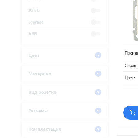
JUNG
Legrand
ABB
Произв
Цвет
Серия:
Материал
Цвет:
Матери
Вид розетки
Разъемы
Комплектация