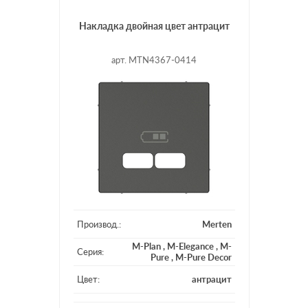
Накладка двойная цвет антрацит
арт. MTN4367-0414
Производ.:
Merten
M-Plan
,
M-Elegance
,
M-
Серия:
Pure
,
M-Pure Decor
Цвет:
антрацит
Материал:
пластмасса