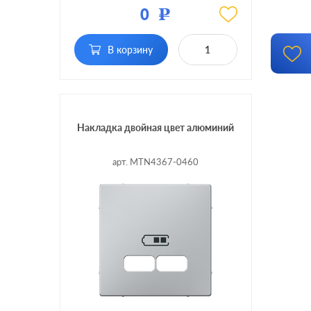
0
Р
Вид USB
USB (зарядка 5В)
розетки:
В корзину
Разъемы:
двойная
Накладка двойная цвет алюминий
арт. MTN4367-0460