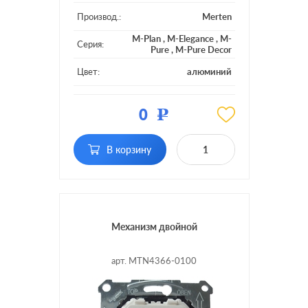
Производ.:
Merten
M-Plan
,
M-Elegance
,
M-
Серия:
Pure
,
M-Pure Decor
Цвет:
алюминий
Материал:
пластмасса
0
Р
Вид USB
USB (зарядка 5В)
розетки:
В корзину
Разъемы:
двойная
Механизм двойной
арт. MTN4366-0100