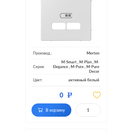
Производ.:
Merten
M-Smart
,
M-Plan
,
M-
Серия:
Elegance
,
M-Pure
,
M-Pure
Decor
Цвет:
активный белый
Материал:
пластмасса
0
Р
Вид USB
USB (зарядка 5В)
розетки:
В корзину
Разъемы:
двойная