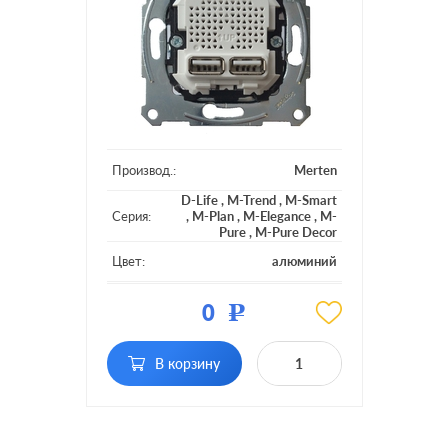
Производ.:
Merten
D-Life
,
M-Trend
,
M-Smart
Серия:
,
M-Plan
,
M-Elegance
,
M-
Pure
,
M-Pure Decor
Цвет:
алюминий
Материал:
пластмасса
0
Р
Вид USB
USB (зарядка 5В)
розетки:
В корзину
Разъемы:
двойная