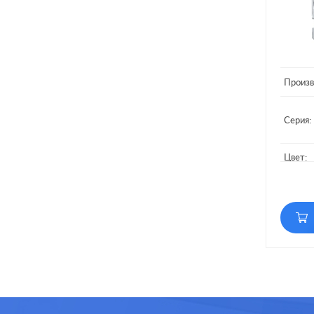
Произв
Серия:
Цвет:
Матери
Подсве
Включе