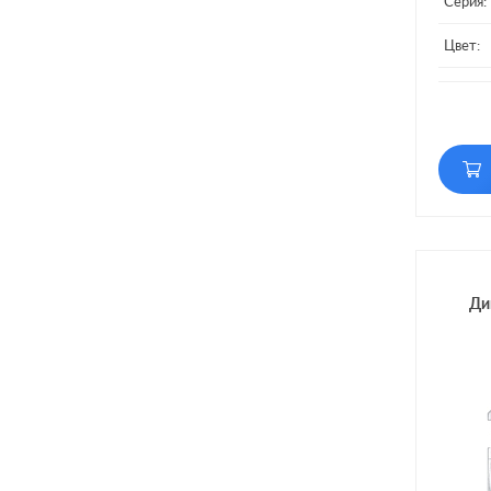
Серия:
Цвет:
Матери
Подсве
Включе
Ди