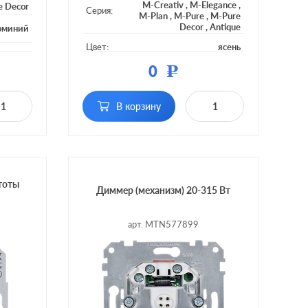
M-Creativ
,
M-Elegance
,
e Decor
Серия:
M-Plan
,
M-Pure
,
M-Pure
Decor
,
Antique
юминий
Цвет:
ясень
тмасса
0
Р
Материал:
пластмасса
дсветки
Подсветка:
без подсветки
ностью
В корзину
х мест,
поворотно-нажимной, с
сорный
Включение:
возможностью
управления с 2-х мест
тоты
Диммер (механизм) 20-315 Вт
арт. MTN577899