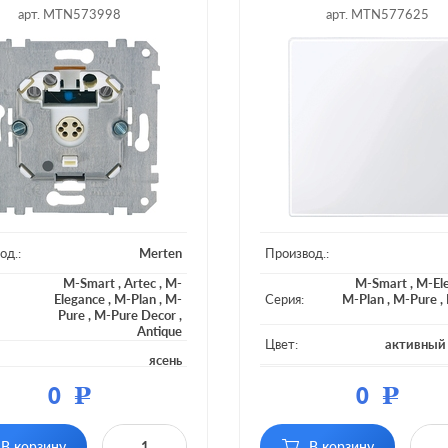
арт. MTN573998
арт. MTN577625
од.:
Merten
Производ.:
M-Smart
,
Artec
,
M-
M-Smart
,
M-El
Elegance
,
M-Plan
,
M-
Серия:
M-Plan
,
M-Pure
,
Pure
,
M-Pure Decor
,
Antique
Цвет:
активный
ясень
Материал:
плас
0
0
Р
Р
ал:
пластмасса
Подсветка:
без по
тка:
без подсветки
В корзину
В корзину