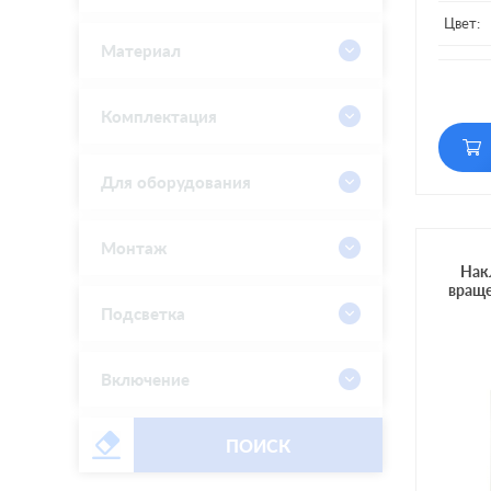
Цвет:
Материал
Матери
Подсве
Комплектация
Включе
Для оборудования
Монтаж
Нак
враще
Подсветка
Включение
ПОИСК