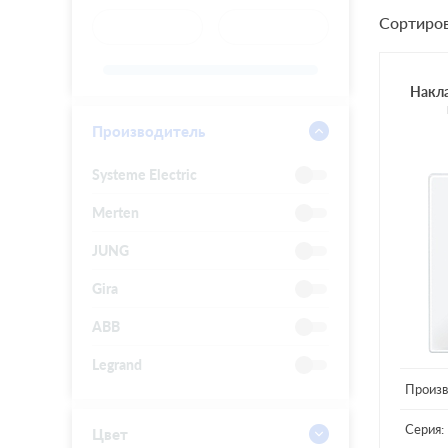
Сортиров
Накла
Производитель
Systeme Electric
Merten
JUNG
Gira
ABB
Legrand
Произв
Серия:
Цвет