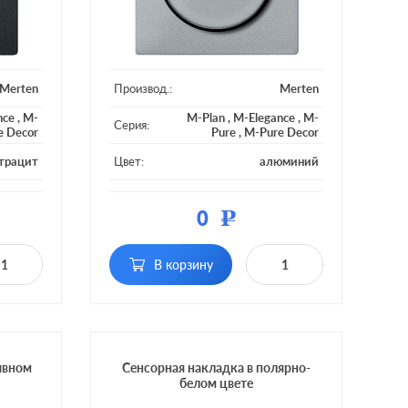
Merten
Производ.:
Merten
nce
,
M-
M-Plan
,
M-Elegance
,
M-
Серия:
e Decor
Pure
,
M-Pure Decor
трацит
Цвет:
алюминий
тмасса
Материал:
пластмасса
0
Р
дсветки
Подсветка:
без подсветки
имной,
поворотно-нажимной,
В корзину
тный, с
поворотный, с
Включение:
ностью
возможностью
-х мест
управления с 2-х мест
ивном
Сенсорная накладка в полярно-
белом цвете