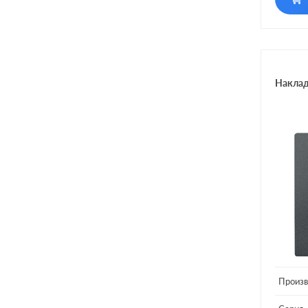
Включе
Наклад
Произв