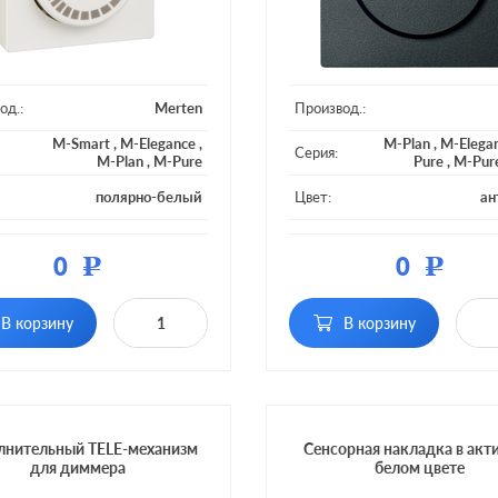
од.:
Merten
Производ.:
M-Smart
,
M-Elegance
,
M-Plan
,
M-Elega
Серия:
M-Plan
,
M-Pure
Pure
,
M-Pur
полярно-белый
Цвет:
ан
ал:
пластмасса
Материал:
плас
0
0
Р
Р
тка:
без подсветки
Подсветка:
без по
поворотно-наж
В корзину
В корзину
ние:
поворотно-нажимной
поворо
Включение:
возмож
управления с 2
лнительный TELE-механизм
Сенсорная накладка в акт
для диммера
белом цвете