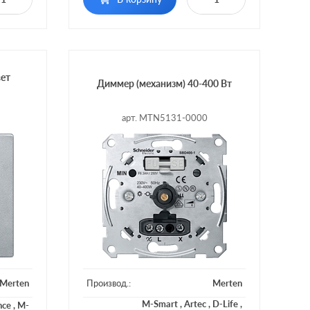
рный, с
Включение:
возможностью
ностью
управления с 2-х мест
-х мест
вет
Диммер (механизм) 40-400 Вт
арт. MTN5131-0000
Merten
Производ.:
Merten
M-Smart
,
Artec
,
D-Life
,
nce
,
M-