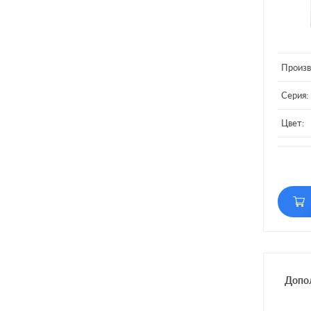
Произв
Серия:
Цвет:
Матери
Подсве
Включе
Допо