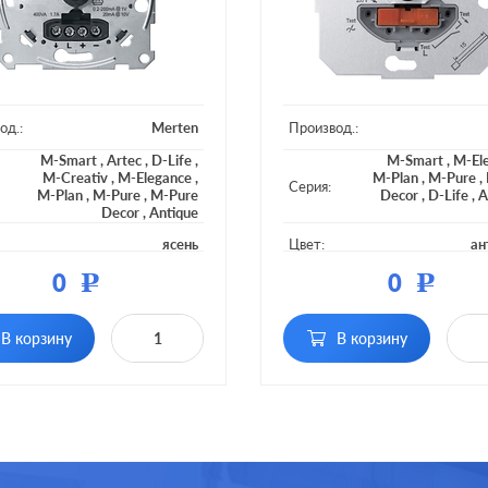
од.:
Merten
Производ.:
M-Smart
,
Artec
,
D-Life
,
M-Smart
,
M-El
M-Creativ
,
M-Elegance
,
M-Plan
,
M-Pure
,
Серия:
M-Plan
,
M-Pure
,
M-Pure
Decor
,
D-Life
,
A
Decor
,
Antique
ясень
Цвет:
ан
0
0
Р
Р
ал:
пластмасса
Материал:
плас
тка:
без подсветки
Подсветка:
без по
В корзину
В корзину
ние:
поворотно-нажимной
Включение:
поворотно-на