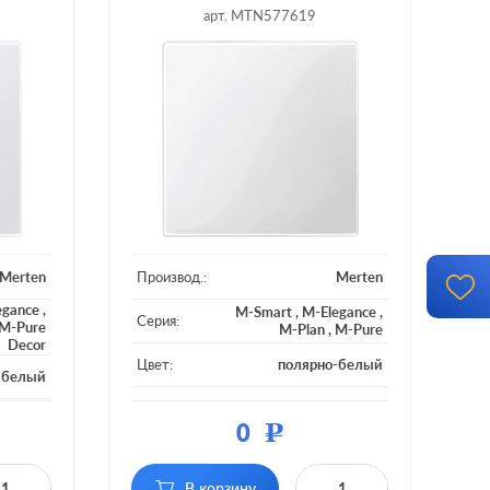
арт. MTN577619
Merten
Производ.:
Merten
egance
,
M-Smart
,
M-Elegance
,
Серия:
M-Pure
M-Plan
,
M-Pure
Decor
Цвет:
полярно-белый
 белый
Материал:
пластмасса
тмасса
0
Р
Подсветка:
без подсветки
дсветки
сенсорный, с
В корзину