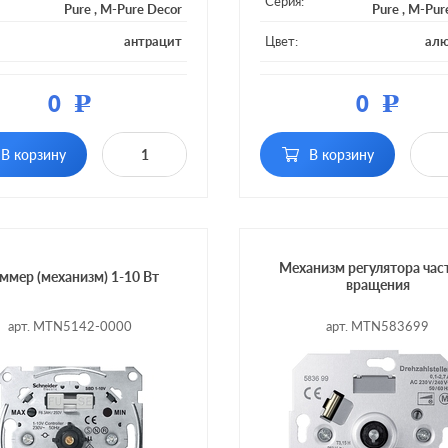
Серия:
Pure
,
M-Pure Decor
Pure
,
M-Pur
антрацит
Цвет:
ал
ал:
пластмасса
Материал:
плас
0
0
Р
Р
тка:
без подсветки
Подсветка:
без по
с возможностью
с возмож
В корзину
В корзину
ние:
управления с 2-х мест,
Включение:
управления с 2-
сенсорный
сен
Механизм регулятора час
ммер (механизм) 1-10 Вт
вращения
арт. MTN5142-0000
арт. MTN583699