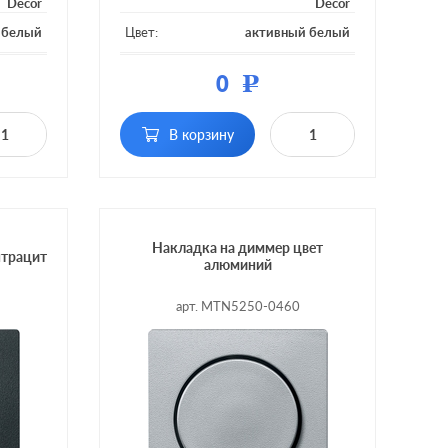
Decor
Decor
 белый
Цвет:
активный белый
тмасса
Материал:
пластмасса
0
Р
дсветки
Подсветка:
без подсветки
В корзину
оротно-
Включение:
поворотно-нажимной
мной, с
ностью
-х мест
Накладка на диммер цвет
нтрацит
алюминий
арт. MTN5250-0460