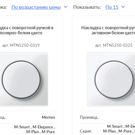
ка:
По возрастанию цены
Показывать:
По 15
дка с поворотной ручкой в
Накладка с поворотной ру
полярно-белом цвете
активном белом цвет
арт. MTN5250-0319
арт. MTN5250-0325
од.:
Merten
Производ.:
M-Smart
,
M-El
M-Smart
,
M-Elegance
,
Серия:
M-Plan
,
M-Pure
,
M-Plan
,
M-Pure