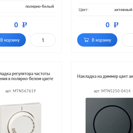
полярно-белый
Цвет:
активный
ал:
пластмасса
Материал:
плас
0
0
Р
Р
тка:
без подсветки
Подсветка:
без по
поворотный, поворотно-
В корзину
В корзину
поворотный, пов
нажимной, с
ние:
нажи
возможностью
Включение:
возмож
управления с 2-х мест
управления с 2
ладка регулятора частоты
Накладка на диммер цвет а
ния в полярно-белом цвете
арт. MTN567619
арт. MTN5250-0414