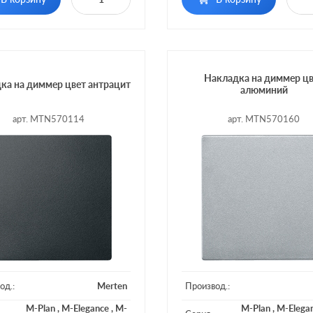
сенсо
сенсорный, с
Включение:
возмож
ние:
возможностью
управления с 2
управления с 2-х мест
Накладка на диммер ц
ка на диммер цвет антрацит
алюминий
арт. MTN570114
арт. MTN570160
од.:
Merten
Производ.:
M-Plan
,
M-Elegance
,
M-
M-Plan
,
M-Elega