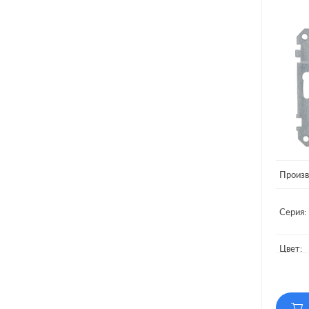
Произв
Серия:
Цвет:
Матери
Подсве