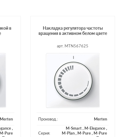
чкой в
Накладка регулятора частоты
е
вращения в активном белом цвете
арт. MTN567625
Merten
Производ.:
Merten
egance
,
M-Smart
,
M-Elegance
,
M-Pure
Серия:
M-Plan
,
M-Pure
,
M-Pure