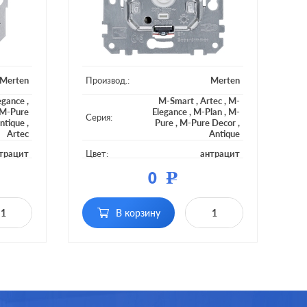
Merten
Производ.:
Merten
egance
,
M-Smart
,
Artec
,
M-
M-Pure
Elegance
,
M-Plan
,
M-
Серия:
ntique
,
Pure
,
M-Pure Decor
,
Artec
Antique
трацит
Цвет:
антрацит
0
Р
тмасса
Материал:
пластмасса
дсветки
Подсветка:
без подсветки
В корзину
сенсорный, с
жимной
Включение:
возможностью
управления с 2-х мест