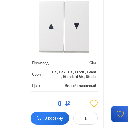
Производ.:
Gira
E2
,
E22
,
E3
,
Esprit
,
Event
Серия:
,
Standard 55
,
Studio
Цвет:
белый глянцевый
Материал:
пластмасса
0
Р
без фиксации, с
Фиксация:
фиксацией
В корзину
Подсветка:
без подсветки