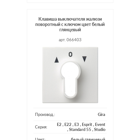
Клавиша выключателя жалюзи
поворотный с ключом цвет белый
глянцевый
арт. 066403
Производ.:
Gira
E2
,
E22
,
E3
,
Esprit
,
Event
Серия:
,
Standard 55
,
Studio
Цвет:
белый глянцевый