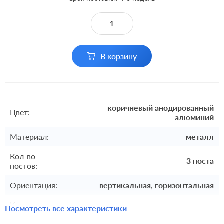
В корзину
коричневый анодированный
Цвет:
алюминий
Материал:
металл
Кол-во
3 поста
постов:
Ориентация:
вертикальная, горизонтальная
Класс
Посмотреть все характеристики
IP 44
защиты: