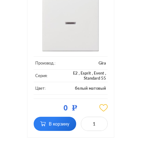
Производ.:
Gira
E2
,
Esprit
,
Event
,
Серия:
Standard 55
Цвет:
белый матовый
Материал:
пластмасса
0
Р
Кол-во
одноклавишный
клавиш:
с подсветкой, с
В корзину
Подсветка:
индикацией