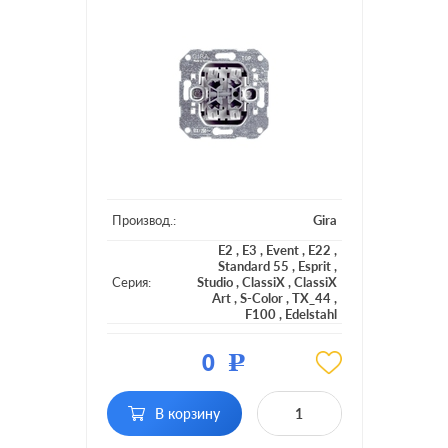
Производ.:
Gira
E2
,
E3
,
Event
,
E22
,
Standard 55
,
Esprit
,
Серия:
Studio
,
ClassiX
,
ClassiX
Art
,
S-Color
,
TX_44
,
F100
,
Edelstahl
Цвет:
нержавеющая сталь
0
Р
Материал:
металл
В корзину
Кол-во
двухклавишный
клавиш: