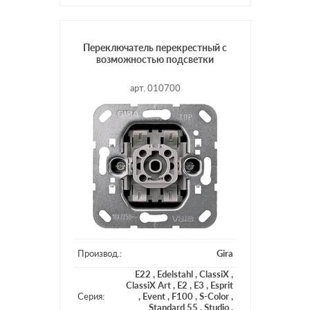
Подсветка:
без подсветки
Переключатель перекрестный с
возможностью подсветки
арт. 010700
Производ.:
Gira
E22
,
Edelstahl
,
ClassiX
,
ClassiX Art
,
E2
,
E3
,
Esprit
Серия:
,
Event
,
F100
,
S-Color
,
Standard 55
,
Studio
,