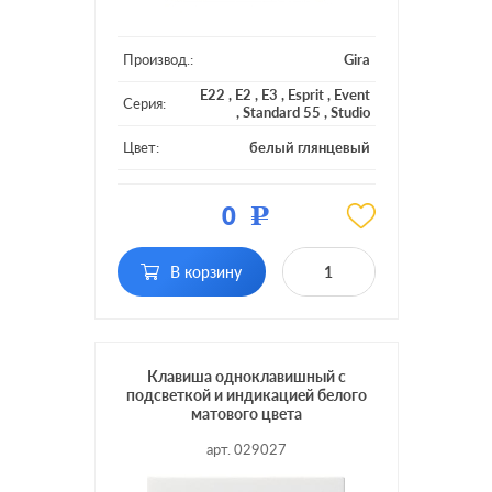
Производ.:
Gira
E22
,
E2
,
E3
,
Esprit
,
Event
Серия:
,
Standard 55
,
Studio
Цвет:
белый глянцевый
Материал:
пластмасса
0
Р
Кол-во
одноклавишный
клавиш:
с подсветкой, с
В корзину
Подсветка:
индикацией
Клавиша одноклавишный с
подсветкой и индикацией белого
матового цвета
арт. 029027