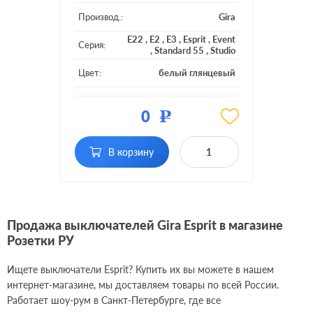
Производ.:
Gira
E22
,
E2
,
E3
,
Esprit
,
Event
Серия:
,
Standard 55
,
Studio
Цвет:
белый глянцевый
Материал:
пластмасса
0
Р
Кол-во
двухклавишный
клавиш:
В корзину
Подсветка:
с индикацией
Продажа выключателей Gira Esprit в магазине
Розетки РУ
Ищете выключатели Esprit? Купить их вы можете в нашем
интернет-магазине, мы доставляем товары по всей России.
Работает шоу-рум в Санкт-Петербурге, где все