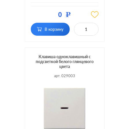
Материал:
пластмасса
0
Р
Кол-во
одноклавишный
клавиш:
В корзину
Подсветка:
без подсветки
Клавиша одноклавишный с
подсветкой белого глянцевого
цвета
арт. 029003