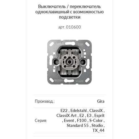
Выключатель / переключатель
одноклавишный с возможностью
подсветки
арт. 010600
Производ.:
Gira
E22
,
Edelstahl
,
ClassiX
,
ClassiX Art
,
E2
,
E3
,
Esprit
Серия:
,
Event
,
F100
,
S-Color
,
Standard 55
,
Studio
,
TX_44