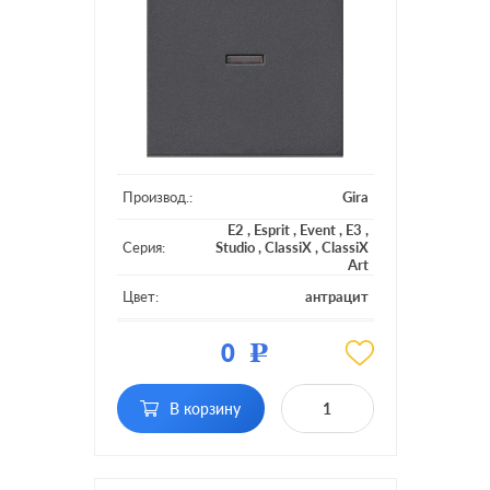
Производ.:
Gira
E2
,
Esprit
,
Event
,
E3
,
Серия:
Studio
,
ClassiX
,
ClassiX
Art
Цвет:
антрацит
Материал:
пластмасса
0
Р
Кол-во
одноклавишный
клавиш:
В корзину
с подсветкой, с
Подсветка:
индикацией