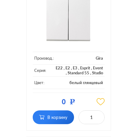
Производ.:
Gira
E22
,
E2
,
E3
,
Esprit
,
Event
Серия:
,
Standard 55
,
Studio
Цвет:
белый глянцевый
Материал:
пластмасса
0
Р
Кол-во
двухклавишный
клавиш:
В корзину
Подсветка:
без подсветки