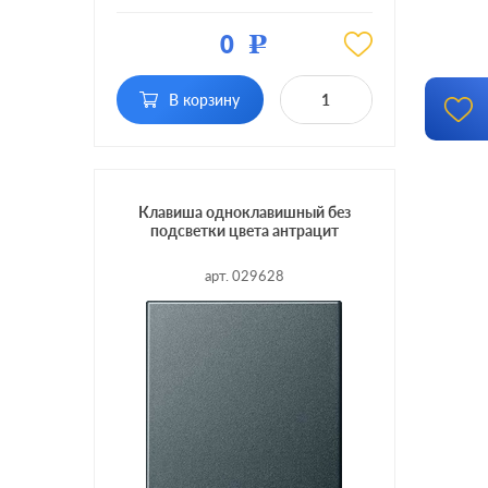
Материал:
пластмасса
0
Р
Кол-во
одноклавишный
клавиш:
с подсветкой, с
В корзину
Подсветка:
индикацией
Клавиша одноклавишный без
подсветки цвета антрацит
арт. 029628