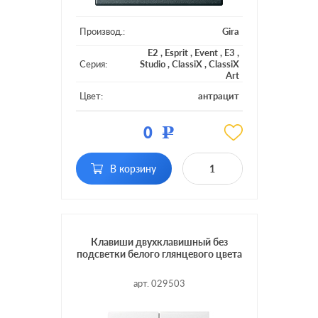
Производ.:
Gira
E2
,
Esprit
,
Event
,
E3
,
Серия:
Studio
,
ClassiX
,
ClassiX
Art
Цвет:
антрацит
Материал:
пластмасса
0
Р
Кол-во
одноклавишный
клавиш:
В корзину
Подсветка:
без подсветки
Клавиши двухклавишный без
подсветки белого глянцевого цвета
арт. 029503