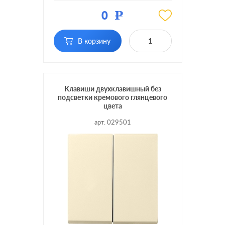
Материал:
пластмасса
0
Р
Кол-во
двухклавишный
клавиш:
В корзину
Подсветка:
без подсветки
Клавиши двухклавишный без
подсветки кремового глянцевого
цвета
арт. 029501