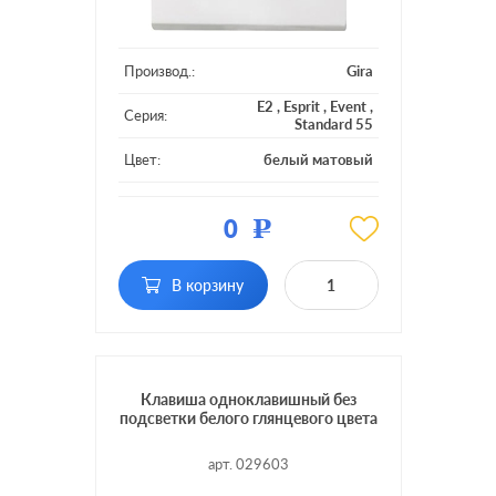
Производ.:
Gira
E2
,
Esprit
,
Event
,
Серия:
Standard 55
Цвет:
белый матовый
Материал:
пластмасса
0
Р
Кол-во
одноклавишный
клавиш:
В корзину
Подсветка:
без подсветки
Клавиша одноклавишный без
подсветки белого глянцевого цвета
арт. 029603