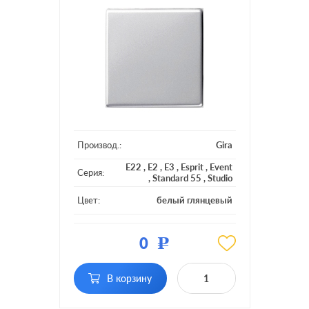
Производ.:
Gira
E22
,
E2
,
E3
,
Esprit
,
Event
Серия:
,
Standard 55
,
Studio
Цвет:
белый глянцевый
Материал:
пластмасса
0
Р
Кол-во
одноклавишный
клавиш:
В корзину
Подсветка:
без подсветки