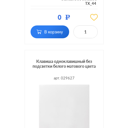
TX_44
Цвет:
нержавеющая сталь
0
Р
Материал:
металл
В корзину
Кол-во
одноклавишный
клавиш:
с возможностью
Подсветка:
подсветки
Клавиша одноклавишный без
подсветки белого матового цвета
арт. 029627