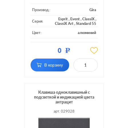
Производ.:
Gira
Esprit
,
Event
,
ClassiX
,
Серия:
ClassiX Art
,
Standard 55
Цвет:
алюминий
Материал:
пластмасса
0
Р
Кол-во
двухклавишный
клавиш:
В корзину
Подсветка:
без подсветки
Клавиша одноклавишный с
подсветкой и индикацией цвета
антрацит
арт. 029028