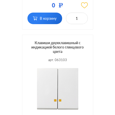
Цвет:
нержавеющая сталь
0
Р
Материал:
металл
В корзину
Кол-во
одноклавишный
клавиш:
с возможностью
Подсветка:
подсветки
Клавиши двухклавишный с
индикацией белого глянцевого
цвета
арт. 063103