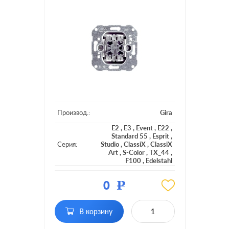
Производ.:
Gira
E2
,
E3
,
Event
,
E22
,
Standard 55
,
Esprit
,
Серия:
Studio
,
ClassiX
,
ClassiX
Art
,
S-Color
,
TX_44
,
F100
,
Edelstahl
Цвет:
нержавеющая сталь
0
Р
Материал:
металл
В корзину
Кол-во
двухклавишный
клавиш: