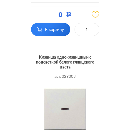
Материал:
пластмасса
0
Р
Кол-во
одноклавишный
клавиш:
В корзину
Подсветка:
без подсветки
Клавиша одноклавишный с
подсветкой белого глянцевого
цвета
арт. 029003