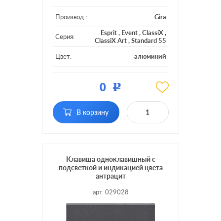
Производ.:
Gira
Esprit
,
Event
,
ClassiX
,
Серия:
ClassiX Art
,
Standard 55
Цвет:
алюминий
Материал:
пластмасса
0
Р
Кол-во
двухклавишный
клавиш:
В корзину
Подсветка:
без подсветки
Клавиша одноклавишный с
подсветкой и индикацией цвета
антрацит
арт. 029028