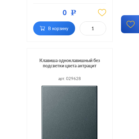
Материал:
пластмасса
0
Р
Кол-во
одноклавишный
клавиш:
с подсветкой, с
В корзину
Подсветка:
индикацией
Клавиша одноклавишный без
подсветки цвета антрацит
арт. 029628