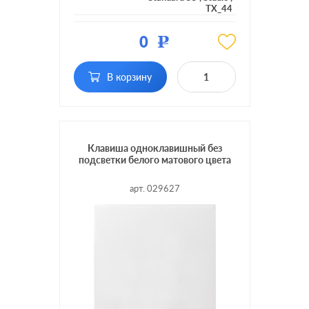
TX_44
Цвет:
нержавеющая сталь
0
Р
Материал:
металл
В корзину
Кол-во
одноклавишный
клавиш:
с возможностью
Подсветка:
подсветки
Клавиша одноклавишный без
подсветки белого матового цвета
арт. 029627