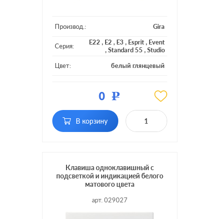
Производ.:
Gira
E22
,
E2
,
E3
,
Esprit
,
Event
Серия:
,
Standard 55
,
Studio
Цвет:
белый глянцевый
Материал:
пластмасса
0
Р
Кол-во
одноклавишный
клавиш:
с подсветкой, с
В корзину
Подсветка:
индикацией
Клавиша одноклавишный с
подсветкой и индикацией белого
матового цвета
арт. 029027