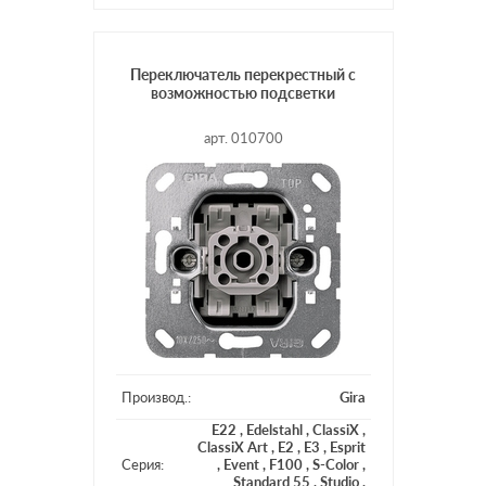
Подсветка:
без подсветки
Переключатель перекрестный с
возможностью подсветки
арт. 010700
Производ.:
Gira
E22
,
Edelstahl
,
ClassiX
,
ClassiX Art
,
E2
,
E3
,
Esprit
Серия:
,
Event
,
F100
,
S-Color
,
Standard 55
,
Studio
,