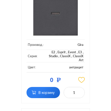
Производ.:
Gira
E2
,
Esprit
,
Event
,
E3
,
Серия:
Studio
,
ClassiX
,
ClassiX
Art
Цвет:
антрацит
Материал:
пластмасса
0
Р
Кол-во
одноклавишный
клавиш:
В корзину
с подсветкой, с
Подсветка:
индикацией