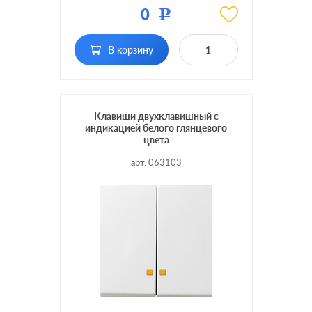
Цвет:
нержавеющая сталь
0
Р
Материал:
металл
В корзину
Кол-во
одноклавишный
клавиш:
с возможностью
Подсветка:
подсветки
Клавиши двухклавишный с
индикацией белого глянцевого
цвета
арт. 063103