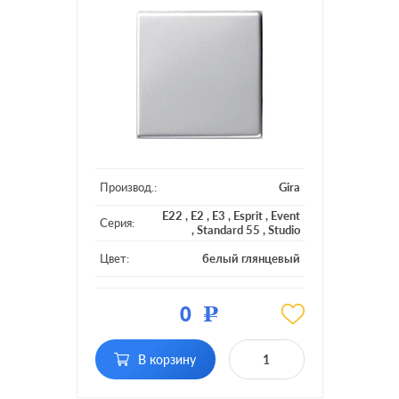
Производ.:
Gira
E22
,
E2
,
E3
,
Esprit
,
Event
Серия:
,
Standard 55
,
Studio
Цвет:
белый глянцевый
Материал:
пластмасса
0
Р
Кол-во
одноклавишный
клавиш:
В корзину
Подсветка:
без подсветки