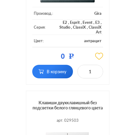
Производ.:
Gira
E2
,
Esprit
,
Event
,
E3
,
Серия:
Studio
,
ClassiX
,
ClassiX
Art
Цвет:
антрацит
Материал:
пластмасса
0
Р
Кол-во
одноклавишный
клавиш:
В корзину
Подсветка:
без подсветки
Клавиши двухклавишный без
подсветки белого глянцевого цвета
арт. 029503