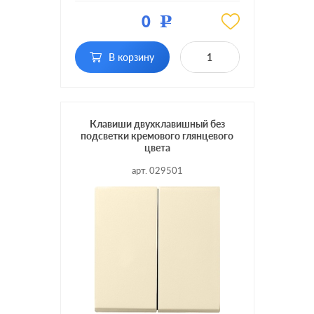
Материал:
пластмасса
0
Р
Кол-во
двухклавишный
клавиш:
В корзину
Подсветка:
без подсветки
Клавиши двухклавишный без
подсветки кремового глянцевого
цвета
арт. 029501