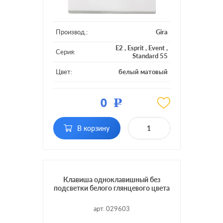
Производ.:
Gira
E2
,
Esprit
,
Event
,
Серия:
Standard 55
Цвет:
белый матовый
Материал:
пластмасса
0
Р
Кол-во
одноклавишный
клавиш:
В корзину
Подсветка:
без подсветки
Клавиша одноклавишный без
подсветки белого глянцевого цвета
арт. 029603