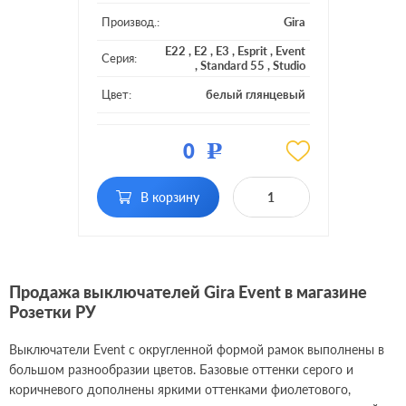
Производ.:
Gira
E22
,
E2
,
E3
,
Esprit
,
Event
Серия:
,
Standard 55
,
Studio
Цвет:
белый глянцевый
Материал:
пластмасса
0
Р
Кол-во
двухклавишный
клавиш:
В корзину
Подсветка:
с индикацией
Продажа выключателей Gira Event в магазине
Розетки РУ
Выключатели Event с округленной формой рамок выполнены в
большом разнообразии цветов. Базовые оттенки серого и
коричневого дополнены яркими оттенками фиолетового,