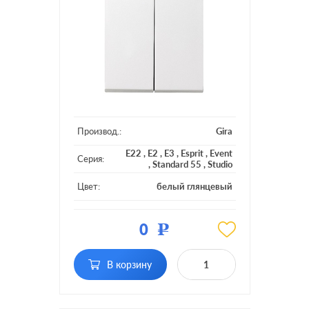
Производ.:
Gira
E22
,
E2
,
E3
,
Esprit
,
Event
Серия:
,
Standard 55
,
Studio
Цвет:
белый глянцевый
Материал:
пластмасса
0
Р
Кол-во
двухклавишный
клавиш:
В корзину
Подсветка:
без подсветки