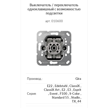
Выключатель / переключатель
одноклавишный с возможностью
подсветки
арт. 010600
Производ.:
Gira
E22
,
Edelstahl
,
ClassiX
,
ClassiX Art
,
E2
,
E3
,
Esprit
Серия:
,
Event
,
F100
,
S-Color
,
Standard 55
,
Studio
,
TX_44