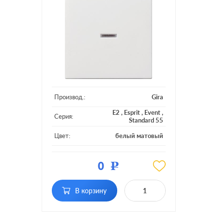
Производ.:
Gira
E2
,
Esprit
,
Event
,
Серия:
Standard 55
Цвет:
белый матовый
Материал:
пластмасса
0
Р
Кол-во
одноклавишный
клавиш:
с подсветкой, с
В корзину
Подсветка:
индикацией