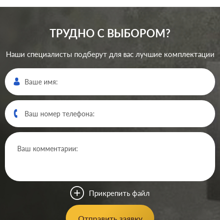
ТРУДНО С ВЫБОРОМ?
Наши специалисты подберут для вас лучшие комплектации
Производ.:
Gira
Esprit
,
Event
,
Standard
Серия:
55
,
E2
Цвет:
белый матовый
Прикрепить файл
Материал:
пластмасса
0
Р
Отправить заявку