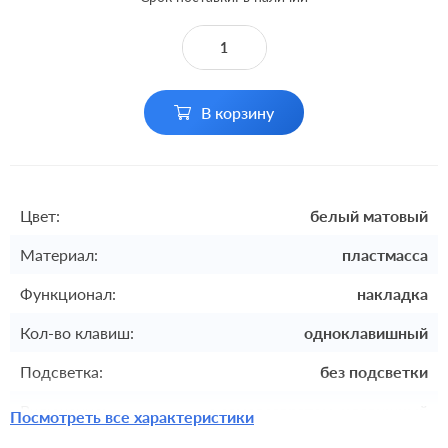
В корзину
Цвет:
белый матовый
Материал:
пластмасса
Функционал:
накладка
Кол-во клавиш:
одноклавишный
Подсветка:
без подсветки
Включение:
с самовозвратом, клавишный
Посмотреть все характеристики