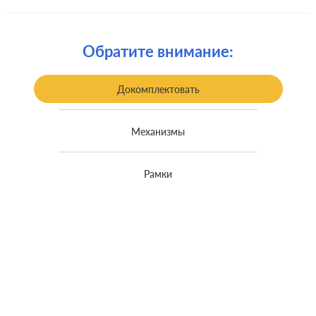
Комплектация:
накладка
Крепления:
безвинтовые клеммы
Обратите внимание:
Монтаж:
встроенный монтаж
Класс защиты:
IP 44
Докомплектовать
Механизмы
Рамки