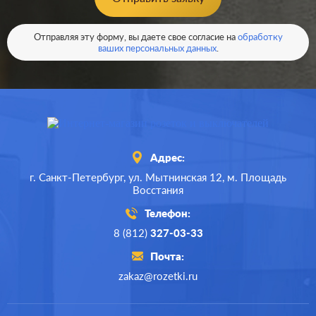
Вид USB
USB (зарядка 5В)
розетки:
В корзину
Отправляя эту форму, вы даете свое согласие на
обработку
Разъемы:
двойная
ваших персональных данных
.
Адрес:
г. Санкт-Петербург,
ул. Мытнинская 12,
м. Площадь
Восстания
Телефон:
8 (812)
327-03-33
Почта:
zakaz@rozetki.ru
Производ.:
Gira