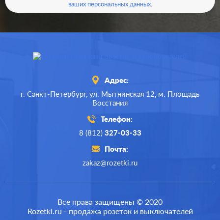
ваших персональных данных
.
Адрес:
г. Санкт-Петербург,
ул. Мытнинская 12,
м. Площадь
Восстания
Телефон:
8 (812)
327-03-33
Почта:
zakaz@rozetki.ru
Производ.:
Gira
E2
,
Esprit
,
Event
,
Серия:
Все права защищены © 2020
Standard 55
Rozetki.ru - продажа розеток и выключателей
Цвет:
белый матовый