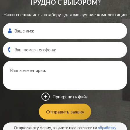
ТРУДНО С ВЫБОРОМ?
Наши специалисты подберут для вас лучшие комплектации
Производ.:
Gira
Серия:
Event
,
Esprit
Цвет:
белый матовый
Прикрепить файл
Материал:
пластмасса
0
Р
Отправить заявку
Тип RJ-
RJ11, RJ12, RJ45 Cat.3
разъема:
(ISDN), RJ45 Cat.6a (STP)
В корзину
Отправляя эту форму, вы даете свое согласие на
обработку