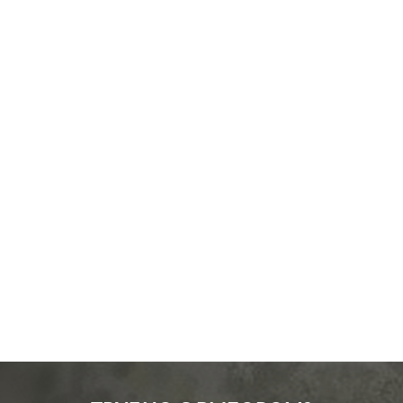
Производ.:
Gira
E2
,
Esprit
,
Event
,
Серия:
Standard 55
Цвет:
белый матовый
Материал:
пластмасса
0
Р
Кол-во
одноклавишный
клавиш:
В корзину
Подсветка:
без подсветки