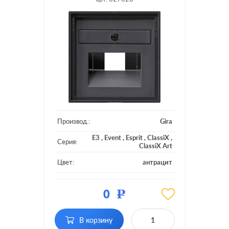
Производ.:
Gira
E3
,
Event
,
Esprit
,
ClassiX
,
Серия:
ClassiX Art
Цвет:
антрацит
Материал:
пластмасса
0
Р
Тип RJ-
RJ11, RJ12, RJ45 Cat.3
разъема:
(ISDN), RJ45 Cat.6a (STP)
В корзину