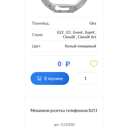
Производ.:
Gira
E22
,
E3
,
Event
,
Esprit
,
Серия:
ClassiX
,
ClassiX Art
Цвет:
белый глянцевый
Материал:
пластмасса
0
Р
Тип RJ-
RJ11, RJ12, RJ45 Cat.3
разъема:
(ISDN)
В корзину
Механизм розетка телефонная RJ11
арт. 019000