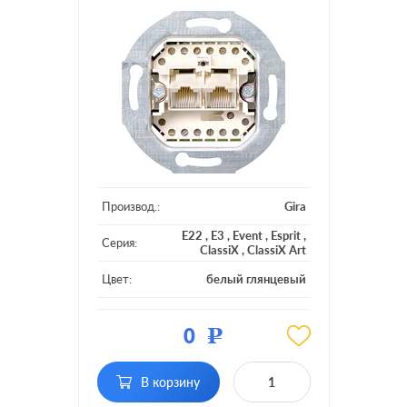
Производ.:
Gira
E22
,
E3
,
Event
,
Esprit
,
Серия:
ClassiX
,
ClassiX Art
Цвет:
белый глянцевый
Материал:
пластмасса
0
Р
Тип RJ-
RJ11, RJ12, RJ45 Cat.3
разъема:
(ISDN)
В корзину