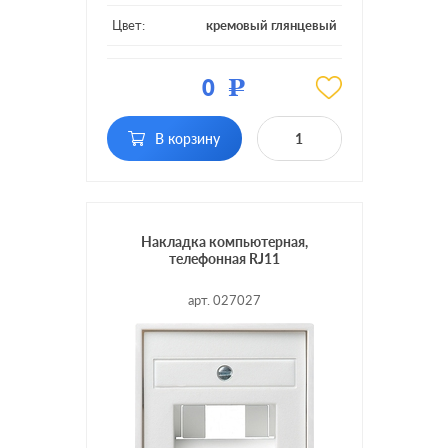
Цвет:
кремовый глянцевый
Материал:
пластмасса
0
Р
Тип RJ-
RJ11, RJ12, RJ45 Cat.3
разъема:
(ISDN), RJ45 Cat.6a (STP)
В корзину
Накладка компьютерная,
телефонная RJ11
арт. 027027