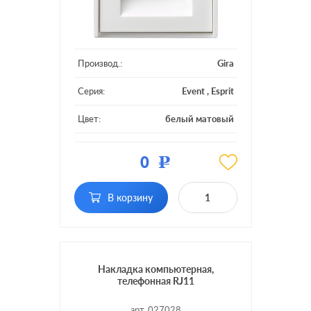
Производ.:
Gira
Серия:
Event
,
Esprit
Цвет:
белый матовый
Материал:
пластмасса
0
Р
Тип RJ-
RJ11, RJ12, RJ45 Cat.3
разъема:
(ISDN), RJ45 Cat.6a (STP)
В корзину
Накладка компьютерная,
телефонная RJ11
арт. 027028