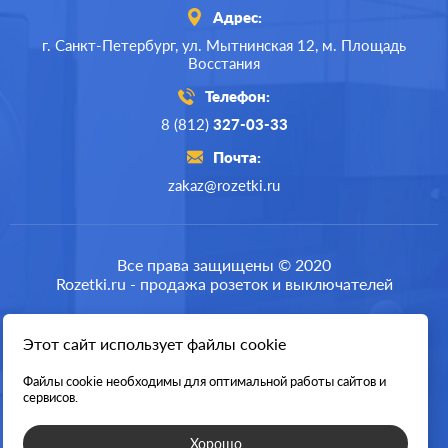
Адрес:
г. Санкт-Петербург,
ул. Мытнинская 12,
м. Площадь
Восстания
Телефон:
8 (812)
327-03-33
Почта:
zakaz@rozetki.ru
Все права защищены © 2020
Rozetki.ru - продажа розеток и выключателей
Этот сайт использует файлы cookie
Разработка сайта
Файлы cookie необходимы для оптимальной работы сайтов и
сервисов.
Хорошо