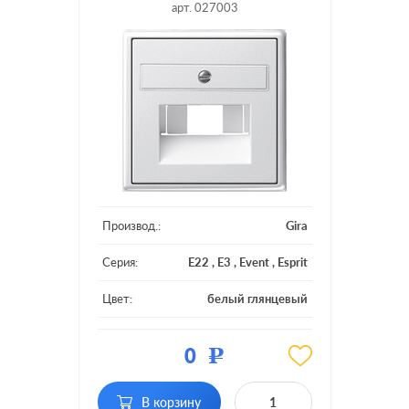
арт. 027003
Производ.:
Gira
Серия:
E22
,
E3
,
Event
,
Esprit
Цвет:
белый глянцевый
Материал:
пластмасса
0
Р
Тип RJ-
RJ11, RJ12, RJ45 Cat.3
разъема:
(ISDN), RJ45 Cat.6a (STP)
В корзину