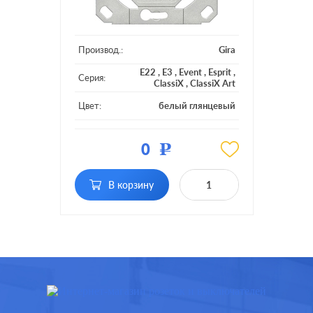
Производ.:
Gira
E22
,
E3
,
Event
,
Esprit
,
Серия:
ClassiX
,
ClassiX Art
Цвет:
белый глянцевый
Материал:
пластмасса
0
Р
Тип RJ-
RJ45 Cat.6a (STP)
разъема:
В корзину