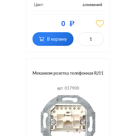
Цвет:
алюминий
Материал:
пластмасса
0
Р
Тип RJ-
RJ11, RJ12, RJ45 Cat.3
разъема:
(ISDN), RJ45 Cat.6a (STP)
В корзину
Механизм розетка телефонная RJ11
арт. 017900