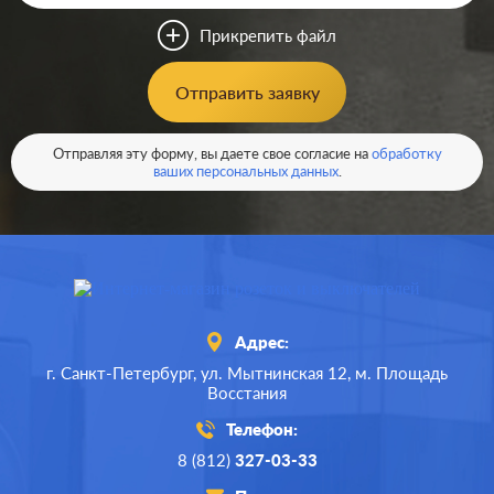
Цвет:
белый глянцевый
Прикрепить файл
Материал:
пластмасса
0
Р
Отправить заявку
Кол-во
одноклавишный
клавиш:
В корзину
Отправляя эту форму, вы даете свое согласие на
обработку
Подсветка:
без подсветки
ваших персональных данных
.
Адрес:
г. Санкт-Петербург,
ул. Мытнинская 12,
м. Площадь
Восстания
Телефон:
8 (812)
327-03-33