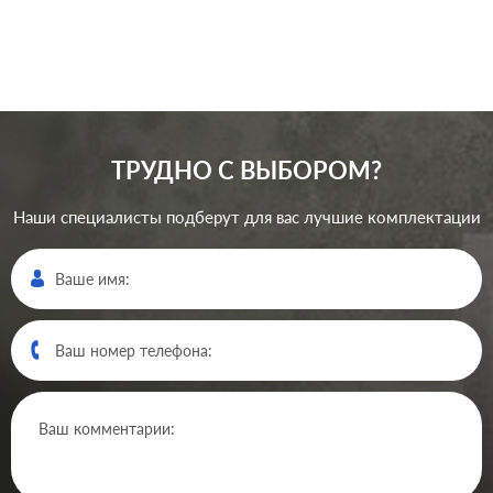
В корзину
ТРУДНО С ВЫБОРОМ?
Наши специалисты подберут для вас лучшие комплектации
Производ.:
Gira
E22
,
E2
,
E3
,
Esprit
,
Event
Серия:
,
Standard 55
,
Studio