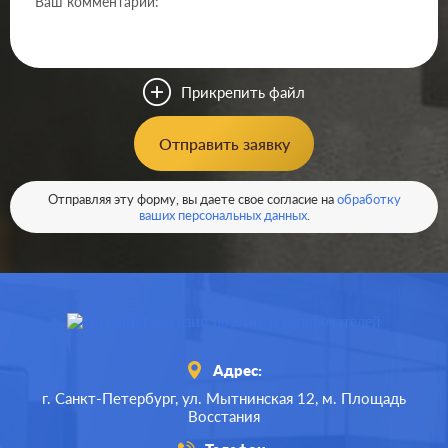
Производ.:
Gira
Серия:
E22
,
E3
,
Event
,
Esprit
Цвет:
белый глянцевый
Прикрепить файл
Материал:
пластмасса
0
Р
Отправить заявку
Тип RJ-
RJ11, RJ12, RJ45 Cat.3
разъема:
(ISDN), RJ45 Cat.6a (STP)
В корзину
Отправляя эту форму, вы даете свое согласие на
обработку
ваших персональных данных
.
Адрес:
г. Санкт-Петербург,
ул. Мытнинская 12,
м. Площадь
Восстания