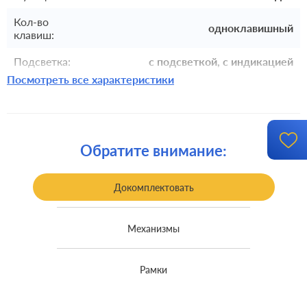
Кол-во
одноклавишный
клавиш:
Подсветка:
с подсветкой, с индикацией
Посмотреть все характеристики
Включение:
клавишный, с самовозвратом
Комплектация:
накладка
Крепления:
безвинтовые клеммы
Обратите внимание:
встроенный монтаж, с
Монтаж:
возможностью накладного монтажа
Докомплектовать
Класс защиты:
IP 44
Механизмы
Рамки