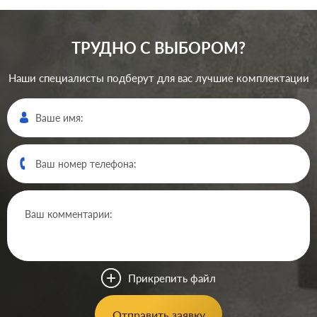
ТРУДНО С ВЫБОРОМ?
Наши специалисты подберут для вас лучшие комплектации
Производ.:
Gira
E22
,
E2
,
E3
,
Esprit
,
Event
Серия:
,
Standard 55
,
Studio
Цвет:
белый глянцевый
Прикрепить файл
Материал:
пластмасса
0
Р
Отправить заявку