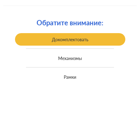
Комплектация:
накладка
Крепления:
безвинтовые клеммы
Обратите внимание:
встроенный монтаж, с
Монтаж:
возможностью накладного монтажа
Докомплектовать
Класс защиты:
IP 44
Механизмы
Рамки