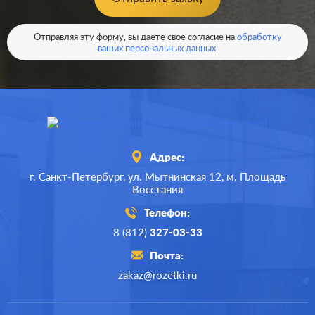
Вид USB розетки:
USB (зарядка 5В)
В корзину
Отправляя эту форму, вы даете свое согласие на
обработку
Разъемы:
двойная
ваших персональных данных
.
Адрес:
г. Санкт-Петербург,
ул. Мытнинская 12,
м. Площадь
Восстания
Телефон:
8 (812)
327-03-33
Почта:
zakaz@rozetki.ru
Производ.:
Gira