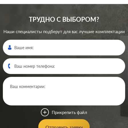
ТРУДНО С ВЫБОРОМ?
Наши специалисты подберут для вас лучшие комплектации
Производ.:
Gira
Серия:
Esprit
,
Event
,
E2
Цвет:
алюминий
Прикрепить файл
Материал:
пластмасса
0
Р
Отправить заявку