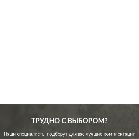
Производ.:
Legrand
Серия:
Plexo
Цвет:
серый
Материал:
пластмасса
589
Р
Подсветка:
без подсветки
В корзину
ТРУДНО С ВЫБОРОМ?
Наши специалисты подберут для вас лучшие комплектации