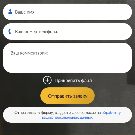
Производ.:
Legrand
Серия:
Plexo
Цвет:
серый
Прикрепить файл
Материал:
пластмасса
613
Отправить заявку
Р
Кол-во клавиш:
одноклавишный
В корзину
Отправляя эту форму, вы даете свое согласие на
обработку
Подсветка:
без подсветки
ваших персональных данных
.