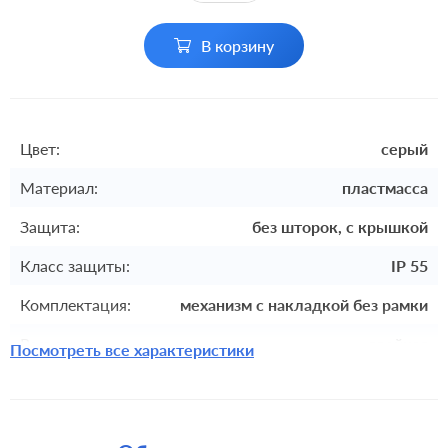
В корзину
Цвет:
серый
Материал:
пластмасса
Защита:
без шторок, с крышкой
Класс защиты:
IP 55
Комплектация:
механизм с накладкой без рамки
Разъемы:
двойная
Посмотреть все характеристики
Крепления:
безвинтовые клеммы
встроенный монтаж, с
Монтаж:
возможностью накладного монтажа