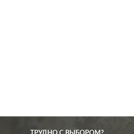
Производ.:
Legrand
Серия:
Valena
Цвет:
алюминий
Материал:
пластмасса
146
Р
Защита:
со шторками
В корзину
ТРУДНО С ВЫБОРОМ?