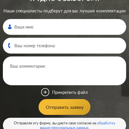
Наши специалисты подберут для вас лучшие комплектации
Производ.:
Legrand
Серия:
Valena
Цвет:
алюминий
Прикрепить файл
Материал:
пластмасса
146
Отправить заявку
Р
Защита:
без шторок
В корзину
Отправляя эту форму, вы даете свое согласие на
обработку
ваших персональных данных
.