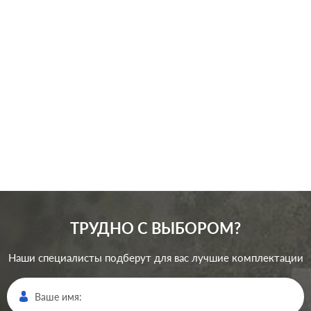
Серия:
A creation
,
A 500
Цвет:
черный
Материал:
пластмасса
933
Р
Кол-во клавиш:
одноклавишный
В корзину
Подсветка:
без подсветки
ТРУДНО С ВЫБОРОМ?
Наши специалисты подберут для вас лучшие комплектации