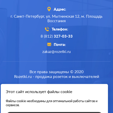
Адрес:
г. Санкт-Петербург,
ул. Мытнинская 12,
м. Площадь
Восстания
Телефон:
8 (812)
327-03-33
Почта:
zakaz@rozetki.ru
Производ.:
Jung
Серия:
A creation
,
A 500
,
AS 500
Все права защищены © 2020
Rozetki.ru - продажа розеток и выключателей
Цвет:
черный
Материал:
пластмасса
Этот сайт использует файлы cookie
Разработка сайта
1886
Р
Тип RJ-
RJ11, RJ12, RJ45 Cat.3
Файлы cookie необходимы для оптимальной работы сайтов и
разъема:
(ISDN), RJ45 Cat.5e (UTP)
сервисов.
В корзину