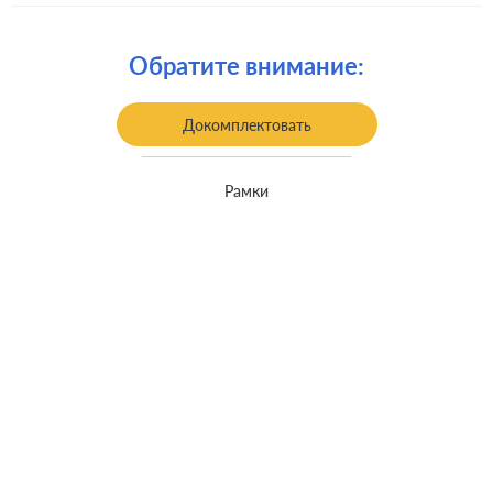
Комплектация:
механизм с накладкой без рамки
Крепления:
винтовые клеммы
Обратите внимание:
встроенный монтаж, с
Монтаж:
возможностью накладного монтажа
Докомплектовать
Класс защиты:
IP 44
Рамки