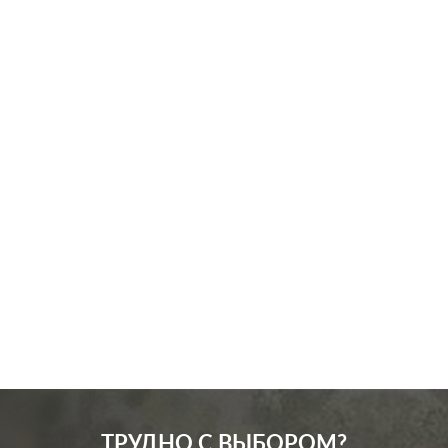
Производ.:
Systeme Electric
Серия:
Atlas Design
Цвет:
бежевый
Материал:
пластмасса
201
Р
Защита:
без шторок
В корзину
ТРУДНО С ВЫБОРОМ?