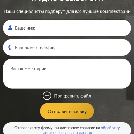
Наши специалисты подберут для вас лучшие комплектации
Производ.:
Systeme Electric
Серия:
Atlas Design
Цвет:
бежевый
Прикрепить файл
Материал:
пластмасса
241
Отправить заявку
Р
Защита:
со шторками
В корзину
Отправляя эту форму, вы даете свое согласие на
обработку
ваших персональных данных
.