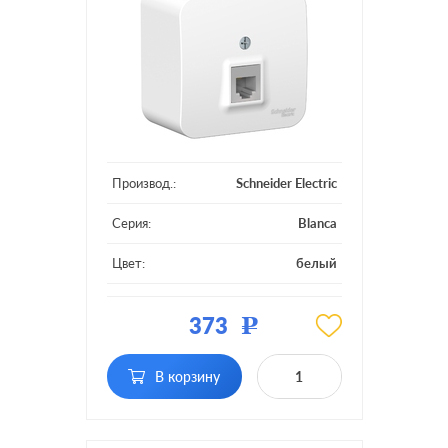
Производ.:
Schneider Electric
Серия:
Blanca
Цвет:
белый
Материал:
пластмасса
373
Р
Тип RJ-разъема:
RJ11
В корзину