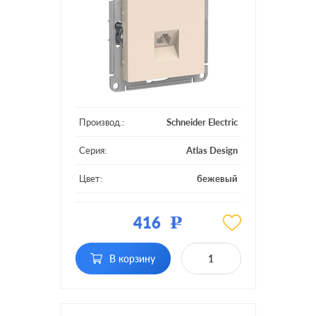
Производ.:
Schneider Electric
Серия:
Atlas Design
Цвет:
бежевый
Материал:
пластмасса
416
Р
Тип RJ-разъема:
RJ11
В корзину