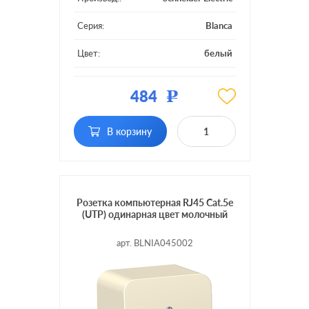
Серия:
Blanca
Цвет:
белый
Материал:
пластмасса
484
Р
Тип RJ-разъема:
RJ45 Cat.5e (UTP)
В корзину
Розетка компьютерная RJ45 Cat.5e
(UTP) одинарная цвет молочный
арт. BLNIA045002