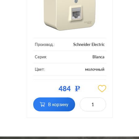
Производ.:
Schneider Electric
Серия:
Blanca
Цвет:
молочный
Материал:
пластмасса
484
Р
Тип RJ-разъема:
RJ45 Cat.5e (UTP)
В корзину