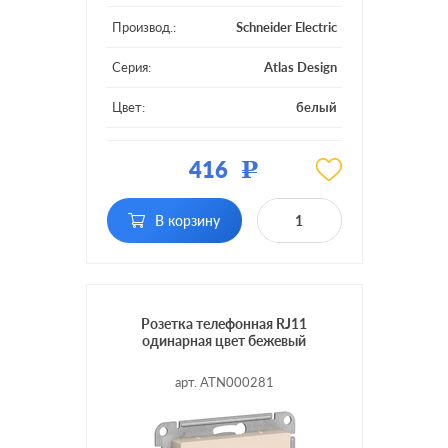
Производ.:
Schneider Electric
Серия:
Atlas Design
Цвет:
белый
Материал:
пластмасса
416
Р
Тип RJ-разъема:
RJ11
В корзину
Розетка телефонная RJ11
одинарная цвет бежевый
арт. ATN000281