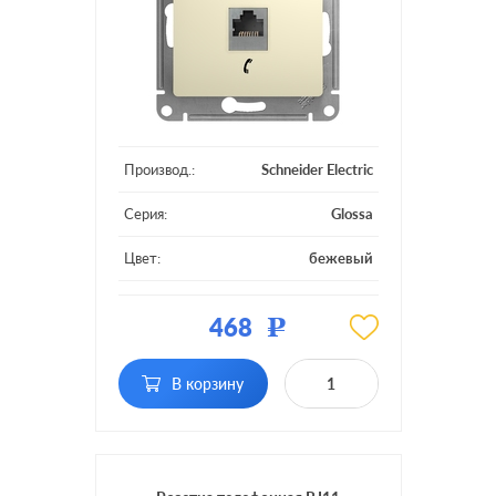
Производ.:
Schneider Electric
Серия:
Glossa
Цвет:
бежевый
Материал:
пластмасса
468
Р
Тип RJ-разъема:
RJ11
В корзину