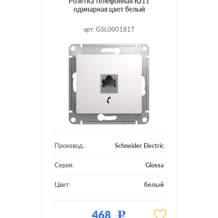
Розетка телефонная RJ11
одинарная цвет белый
арт. GSL000181T
Производ.:
Schneider Electric
Серия:
Glossa
Цвет:
белый
Материал:
пластмасса
468
Р