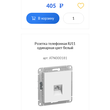
Материал:
пластмасса
405
Р
Тип RJ-разъема:
RJ11
В корзину
Розетка телефонная RJ11
одинарная цвет белый
арт. ATN000181