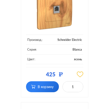
Производ.:
Schneider Electric
Серия:
Blanca
Цвет:
ясень
Материал:
пластмасса
425
Р
Тип RJ-разъема:
RJ11
В корзину