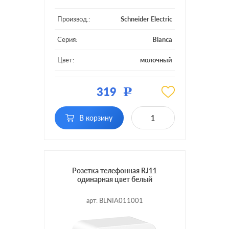
Производ.:
Schneider Electric
Серия:
Blanca
Цвет:
молочный
Материал:
пластмасса
319
Р
Тип RJ-разъема:
RJ11
В корзину
Розетка телефонная RJ11
одинарная цвет белый
арт. BLNIA011001