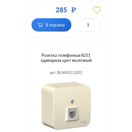
Материал:
пластмасса
285
Р
Тип RJ-разъема:
RJ11
В корзину
Розетка телефонная RJ11
одинарная цвет молочный
арт. BLNIA011002