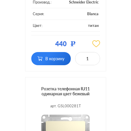
Производ.:
Schneider Electric
Серия:
Blanca
Цвет:
титан
Материал:
пластмасса
440
Р
Тип RJ-разъема:
RJ11
В корзину
Розетка телефонная RJ11
одинарная цвет бежевый
арт. GSL000281T