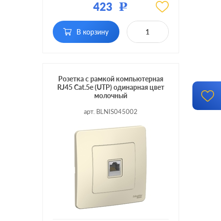
423
Р
Тип RJ-разъема:
RJ45 Cat.5e (UTP)
В корзину
Розетка с рамкой компьютерная
RJ45 Cat.5e (UTP) одинарная цвет
молочный
арт. BLNIS045002