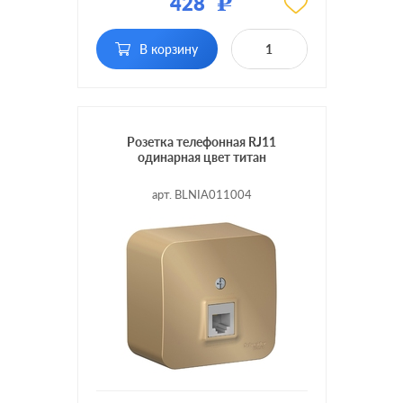
428
Р
Тип RJ-разъема:
RJ11
В корзину
Розетка телефонная RJ11
одинарная цвет титан
арт. BLNIA011004