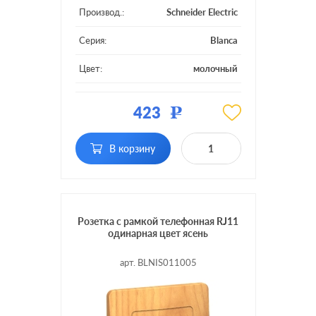
Производ.:
Schneider Electric
Серия:
Blanca
Цвет:
молочный
Материал:
пластмасса
423
Р
Тип RJ-разъема:
RJ45 Cat.5e (UTP)
В корзину
Розетка с рамкой телефонная RJ11
одинарная цвет ясень
арт. BLNIS011005