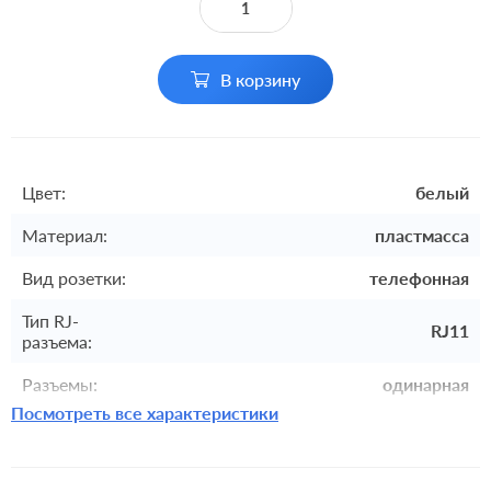
В корзину
Цвет:
белый
Материал:
пластмасса
Вид розетки:
телефонная
Тип RJ-
RJ11
разъема:
Разъемы:
одинарная
Посмотреть все характеристики
Комплектация:
механизм с накладкой без рамки
встроенный монтаж, с
Монтаж:
возможностью накладного монтажа