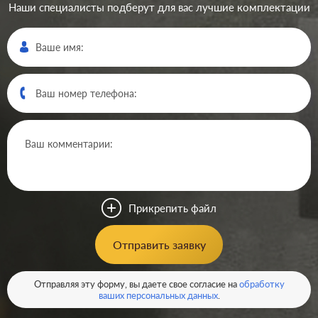
Наши специалисты подберут для вас лучшие комплектации
Производ.:
Systeme Electric
Серия:
GLOSSA
Цвет:
белый
Прикрепить файл
Материал:
пластмасса
194
Отправить заявку
Р
Защита:
без шторок
В корзину
Отправляя эту форму, вы даете свое согласие на
обработку
ваших персональных данных
.