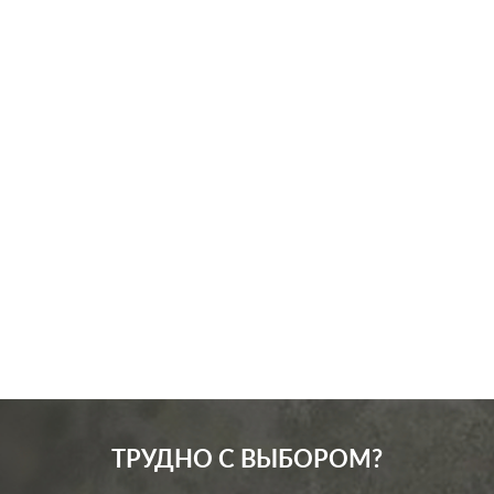
Производ.:
Schneider Electric
Серия:
Glossa
Цвет:
белый
Материал:
пластмасса
146
Р
Вид розетки:
телевизионная (TV)
В корзину
ТРУДНО С ВЫБОРОМ?