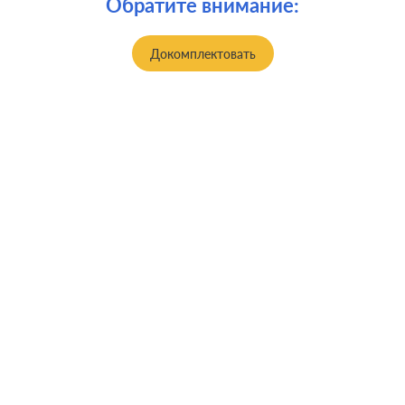
Обратите внимание:
Докомплектовать
Производ.:
Systeme Electric