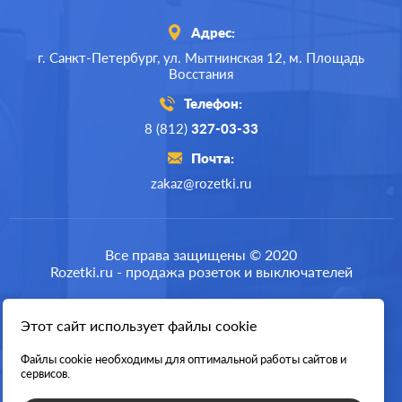
Адрес:
г. Санкт-Петербург,
ул. Мытнинская 12,
м. Площадь
Восстания
Телефон:
8 (812)
327-03-33
Почта:
zakaz@rozetki.ru
Производ.:
Systeme Electric
Серия:
Atlas Design
Все права защищены © 2020
Rozetki.ru - продажа розеток и выключателей
Цвет:
алюминий
Материал:
пластмасса
Этот сайт использует файлы cookie
Разработка сайта
382
Р
Файлы cookie необходимы для оптимальной работы сайтов и
Кол-во клавиш:
двухклавишный
сервисов.
В корзину
Подсветка:
без подсветки