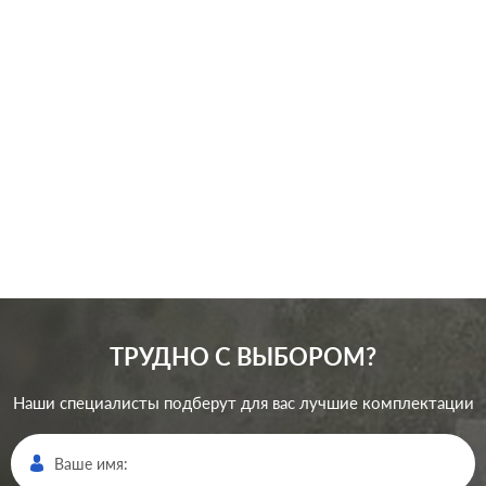
Серия:
Atlas Design
Цвет:
алюминий
Материал:
пластмасса
185
Р
Кол-во клавиш:
одноклавишный
В корзину
Подсветка:
без подсветки
ТРУДНО С ВЫБОРОМ?
Наши специалисты подберут для вас лучшие комплектации