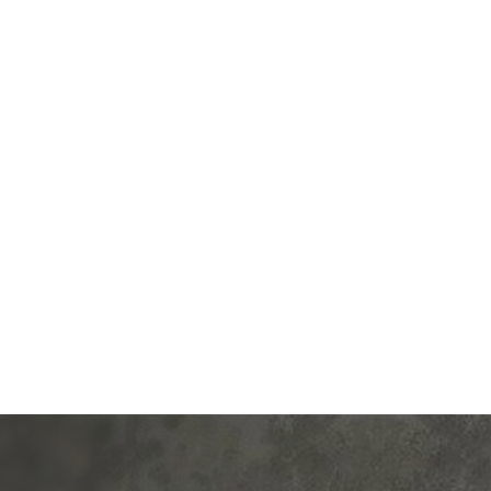
од.:
Schneider Electric
Производ.:
Systeme E
Atlas Design
Серия:
Atlas
грифель
Цвет:
г
иал:
пластмасса
Материал:
плас
490
509
Р
Р
зетки:
телевизионная (TV)
Защита:
со шт
В корзину
В корзину