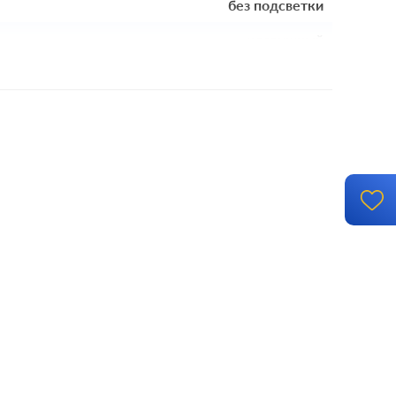
без подсветки
клавишный
механизм с накладкой и рамкой
винтовые клеммы
й монтаж, с возможностью накладного монтажа
IP 44