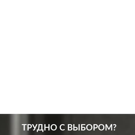
Производ.:
Systeme Electric
Произв
Серия:
Atlas Design
Серия:
Цвет:
грифель
Цвет:
Материал:
пластмасса
Матер
424
Р
Защита:
без шторок
Вид ро
В корзину
ТРУДНО С ВЫБОРОМ?