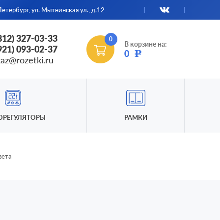
етербург, ул. Мытнинская ул., д.12
(812) 327-03-33
0
В корзине на:
(921) 093-02-37
0
Р
kaz@rozetki.ru
ОРЕГУЛЯТОРЫ
РАМКИ
вета