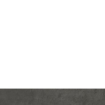
lectric
Производ.:
Schneider Electric
 Design
Серия:
Atlas Design
рифель
Цвет:
грифель
тмасса
Материал:
пластмасса
632
Р
орками
Тип RJ-разъема:
RJ11
В корзину