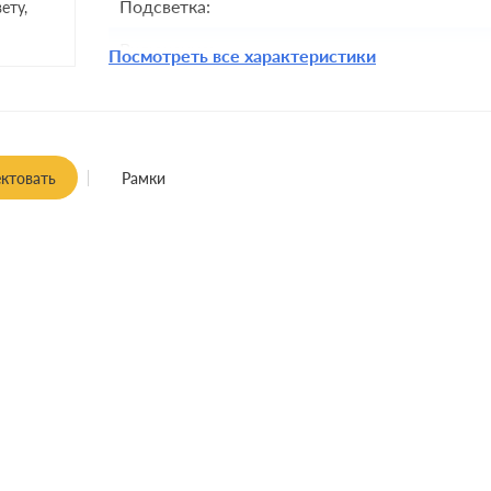
Подсветка:
ету,
Включение:
Посмотреть все характеристики
Комплектация:
Крепления:
Монтаж:
встроенны
ктовать
Рамки
Класс защиты: