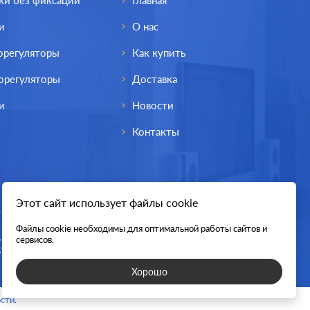
ки без фиксации
Главная
и
О нас
орегуляторы
Как купить
орегуляторы
Доставка
и
Новости
Контакты
Этот сайт использует файлы cookie
Файлы cookie необходимы для оптимальной работы сайтов и
lectric
Производ.:
Schneider Electric
сервисов.
 Design
Серия:
Atlas Design
Хорошо
рифель
Цвет:
грифель
сти
.