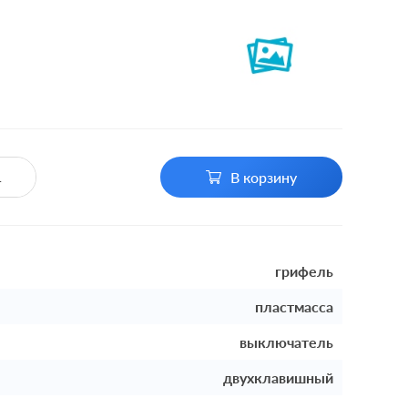
В корзину
грифель
пластмасса
выключатель
двухклавишный