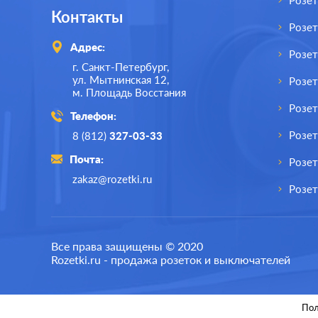
Розет
Контакты
Розе
Адрес:
Розе
г. Санкт-Петербург,
ул. Мытнинская 12,
Розет
м. Площадь Восстания
Розет
Телефон:
Розе
8 (812)
327-03-33
Почта:
Розет
zakaz@rozetki.ru
Розет
Производ.:
Schneider Electric
Произв
Все права защищены © 2020
Rozetki.ru - продажа розеток и выключателей
Серия:
Atlas Design
Серия:
Цвет:
грифель
Цвет:
Пол