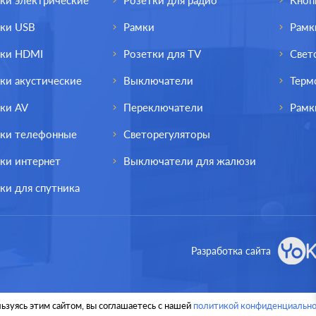
ки электрические
Розетки для радио
Кноп
тки USB
Рамки
Рамк
тки HDMI
Розетки для TV
Свет
ки акустические
Выключатели
Терм
ки AV
Переключатели
Рамк
тки телефонные
Светорегуляторы
ки интернет
Выключатели для жалюзи
ки для спутника
од.:
Schneider Electric
Производ.:
Schneider E
Разработка сайта
Atlas Design
Серия:
Atlas
грифель
Цвет:
г
ьзуясь этим сайтом, вы соглашаетесь с нашей
политикой конфиденциально