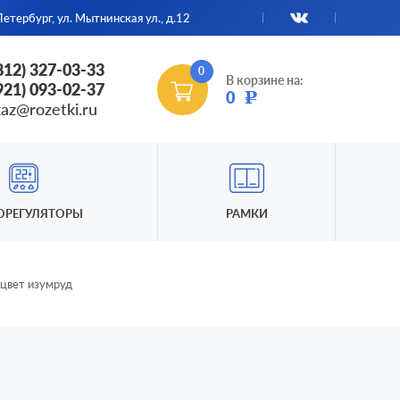
етербург, ул. Мытнинская ул., д.12
(812) 327-03-33
0
В корзине на:
(921) 093-02-37
0
Р
kaz@rozetki.ru
ОРЕГУЛЯТОРЫ
РАМКИ
 цвет изумруд