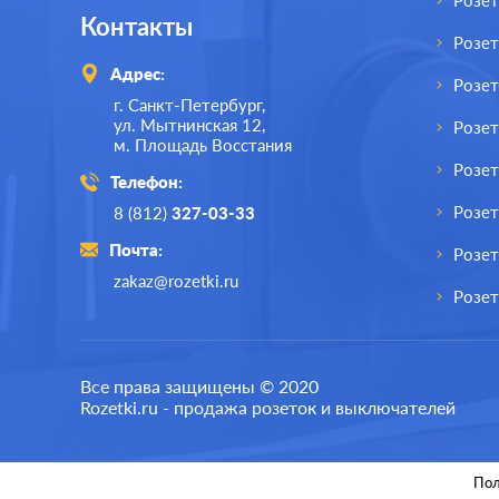
Розет
Контакты
Розе
Адрес:
Розе
г. Санкт-Петербург,
ул. Мытнинская 12,
Розет
м. Площадь Восстания
Розет
Телефон:
Розе
8 (812)
327-03-33
Почта:
Розет
zakaz@rozetki.ru
Розет
Производ.:
Schneider Electric
Произв
Все права защищены © 2020
Rozetki.ru - продажа розеток и выключателей
Серия:
Atlas Design
Серия:
Цвет:
изумруд
Цвет:
Пол