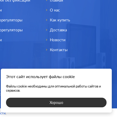
ки без фиксации
Главная
и
О нас
орегуляторы
Как купить
орегуляторы
Доставка
и
Новости
Контакты
Этот сайт использует файлы cookie
Файлы cookie необходимы для оптимальной работы сайтов и
lectric
Производ.:
Systeme Electric
сервисов.
 Design
Серия:
Atlas Design
Хорошо
зумруд
Цвет:
изумруд
сти
.