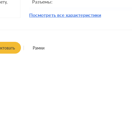
Разъемы:
ету,
Комплектация:
Посмотреть все характеристики
Монтаж:
встроенны
ктовать
Рамки