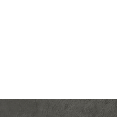
lectric
Производ.:
Systeme Electric
 Design
Серия:
Atlas Design
зумруд
Цвет:
изумруд
тмасса
Материал:
пластмасса
509
Р
я (TV)
Защита:
со шторками
В корзину