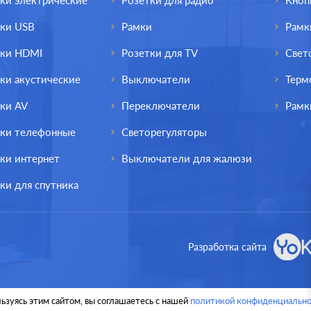
ки электрические
Розетки для радио
Кноп
тки USB
Рамки
Рамк
тки HDMI
Розетки для TV
Свет
ки акустические
Выключатели
Терм
ки AV
Переключатели
Рамк
тки телефонные
Светорегуляторы
ки интернет
Выключатели для жалюзи
ки для спутника
од.:
Systeme Electric
Производ.:
Systeme E
Разработка сайта
Atlas Design
Серия:
Atlas
изумруд
Цвет:
и
ьзуясь этим сайтом, вы соглашаетесь с нашей
политикой конфиденциально