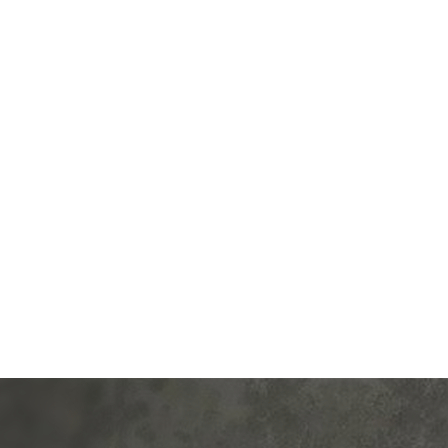
од.:
Systeme Electric
Производ.:
Schneider E
Atlas Design
Серия:
Atlas
изумруд
Цвет:
и
иал:
пластмасса
Материал:
плас
424
490
Р
Р
а:
без шторок
Вид розетки:
телевизионна
В корзину
В корзину