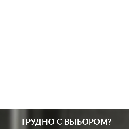
Производ.:
Systeme Electric
Произв
Серия:
Atlas Design
Серия:
Цвет:
изумруд
Цвет:
Материал:
пластмасса
Матер
393
Р
Кол-во клавиш:
одноклавишный
Защит
В корзину
Подсветка:
без подсветки
ТРУДНО С ВЫБОРОМ?