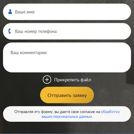
Производ.:
Systeme Electric
Серия:
Blanca
Цвет:
молочный
Прикрепить файл
Материал:
пластмасса
170
Отправить заявку
Р
Кол-во клавиш:
одноклавишный
В корзину
Отправляя эту форму, вы даете свое согласие на
обработку
Подсветка:
без подсветки
ваших персональных данных
.