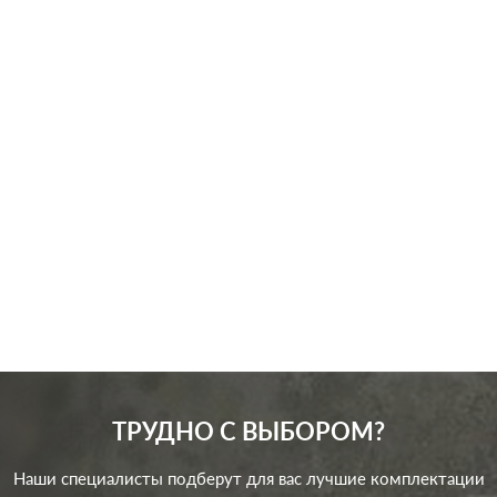
Производ.:
Systeme Electric
Серия:
Blanca
Цвет:
молочный
Материал:
пластмасса
160
Р
Кол-во клавиш:
одноклавишный
В корзину
Подсветка:
без подсветки
ТРУДНО С ВЫБОРОМ?
Наши специалисты подберут для вас лучшие комплектации