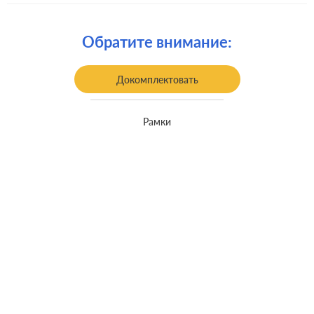
Крепления:
винтовые клеммы
Обратите внимание:
Монтаж:
накладной монтаж
Класс защиты:
-
Докомплектовать
Рамки