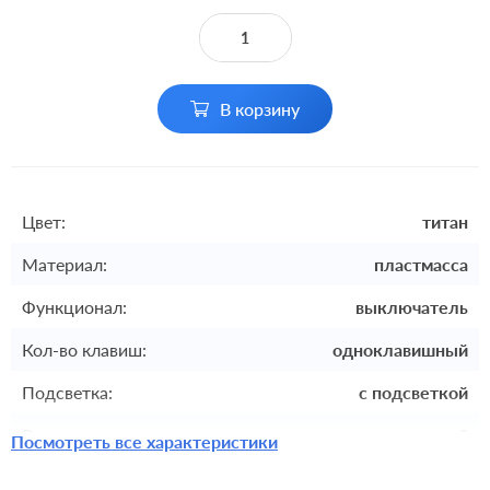
В корзину
Цвет:
титан
Материал:
пластмасса
Функционал:
выключатель
Кол-во клавиш:
одноклавишный
Подсветка:
с подсветкой
Включение:
клавишный
Посмотреть все характеристики
Комплектация:
механизм с накладкой без рамки