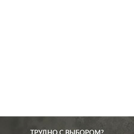
Производ.:
Systeme Electric
Серия:
Blanca
Цвет:
титан
Материал:
пластмасса
229
Р
Защита:
со шторками
В корзину
ТРУДНО С ВЫБОРОМ?