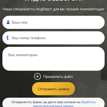
Наши специалисты подберут для вас лучшие комплектации
Производ.:
Schneider Electric
Серия:
Blanca
Цвет:
титан
Прикрепить файл
Материал:
пластмасса
301
Отправить заявку
Р
Вид розетки:
телевизионная (TV)
В корзину
Отправляя эту форму, вы даете свое согласие на
обработку
ваших персональных данных
.