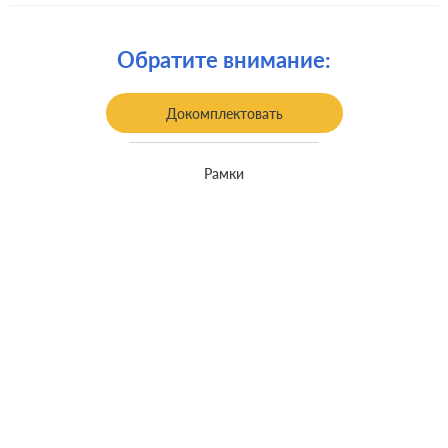
Комплектация:
механизм с накладкой и рамкой
Крепления:
винтовые клеммы
Обратите внимание:
встроенный монтаж, с
Монтаж:
возможностью накладного монтажа
Докомплектовать
Класс защиты:
-
Рамки