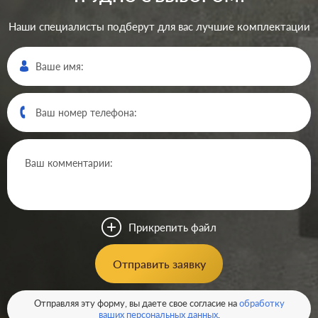
Наши специалисты подберут для вас лучшие комплектации
Производ.:
Schneider Electric
Серия:
Blanca
Цвет:
алюминий
Прикрепить файл
Материал:
пластмасса
400
Отправить заявку
Р
Вид розетки:
телевизионная (TV)
В корзину
Отправляя эту форму, вы даете свое согласие на
обработку
ваших персональных данных
.