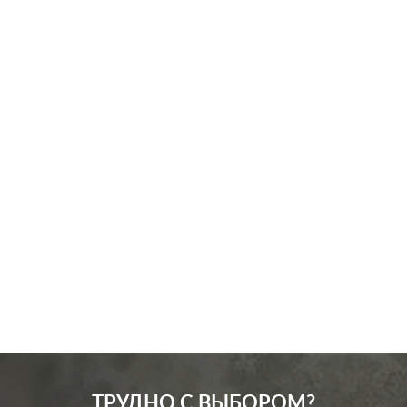
Производ.:
Schneider Electric
Серия:
Blanca
Цвет:
алюминий
Материал:
пластмасса
338
Р
Подсветка:
без подсветки
В корзину
ТРУДНО С ВЫБОРОМ?