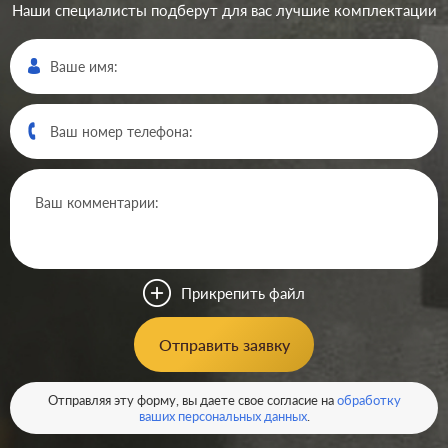
Наши специалисты подберут для вас лучшие комплектации
Производ.:
Systeme Electric
Серия:
GLOSSA
Цвет:
титан
Прикрепить файл
Материал:
пластмасса
315
Отправить заявку
Р
Защита:
без шторок
В корзину
Отправляя эту форму, вы даете свое согласие на
обработку
ваших персональных данных
.