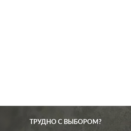
Производ.:
Schneider Electric
Серия:
Glossa
Цвет:
титан
Материал:
пластмасса
266
Р
Подсветка:
без подсветки
В корзину
ТРУДНО С ВЫБОРОМ?