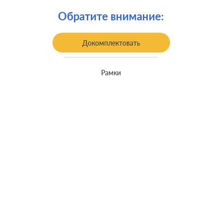
Крепления:
винтовые клеммы
Обратите внимание:
встроенный монтаж, с
Монтаж:
возможностью накладного монтажа
Докомплектовать
Класс защиты:
IP 44
Рамки