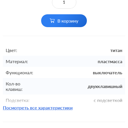
В корзину
Цвет:
титан
Материал:
пластмасса
Функционал:
выключатель
Кол-во
двухклавишный
клавиш:
Подсветка:
с подсветкой
Посмотреть все характеристики
Включение:
клавишный
Комплектация:
механизм с накладкой без рамки