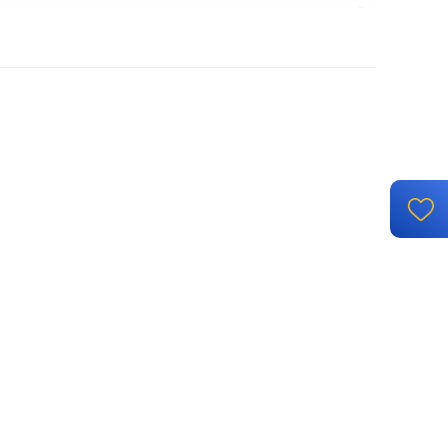
клавишный
механизм с накладкой без рамки
винтовые клеммы
й монтаж, с возможностью накладного монтажа
IP 44