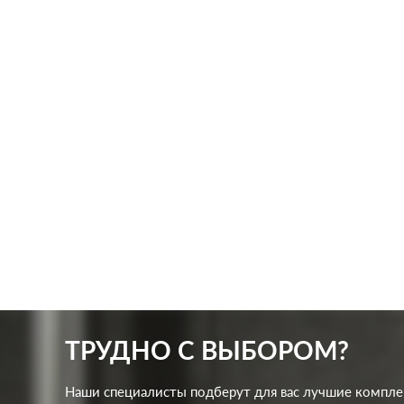
Производ.:
Schneider Electric
Произв
Серия:
Glossa
Серия:
Цвет:
титан
Цвет:
Материал:
пластмасса
Матер
266
Р
Подсветка:
без подсветки
Защит
В корзину
ТРУДНО С ВЫБОРОМ?
Наши специалисты подберут для вас лучшие компл