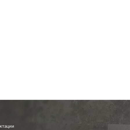
од.:
Systeme Electric
Производ.:
Systeme E
GLOSSA
Серия:
G
титан
Цвет:
иал:
пластмасса
Материал:
плас
315
364
Р
Р
а:
без шторок
Защита:
без 
В корзину
В корзину
ектации