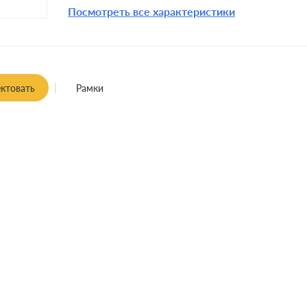
Включение:
Посмотреть все характеристики
Комплектация:
Крепления:
Монтаж:
встроенны
ктовать
Рамки
Класс защиты: