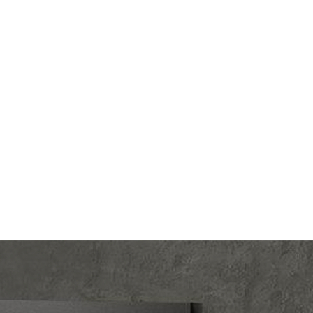
lectric
Производ.:
Systeme Electric
LOSSA
Серия:
GLOSSA
титан
Цвет:
титан
тмасса
Материал:
пластмасса
364
Р
шторок
Защита:
без шторок
В корзину