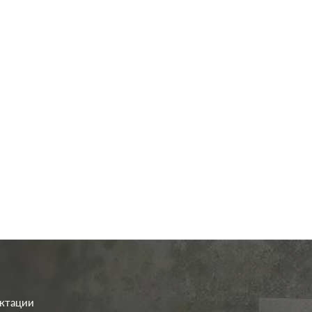
од.:
Systeme Electric
Производ.:
Systeme E
Glossa
Серия:
дуб
Цвет:
иал:
пластмасса
Материал:
плас
461
479
Р
Р
о клавиш:
одноклавишный
Кол-во клавиш:
одноклав
В корзину
В корзину
етка:
без подсветки
Подсветка:
без под
ектации