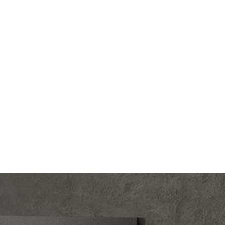
lectric
Производ.:
Schneider Electric
Glossa
Серия:
Glossa
дуб
Цвет:
дуб
тмасса
Материал:
пластмасса
531
Р
ишный
Вид розетки:
телевизионная (TV)
В корзину
светки