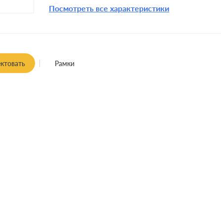
Разъемы:
Посмотреть все характеристики
Крепления:
Монтаж:
встроенны
Заземление:
ктовать
Рамки