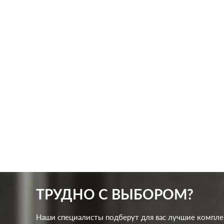
Производ.:
Schneider Electric
Произв
Серия:
Glossa
Серия:
Цвет:
дуб
Цвет:
Материал:
пластмасса
Матер
346
Р
Подсветка:
без подсветки
Кол-в
В корзину
Подсв
ТРУДНО С ВЫБОРОМ?
Наши специалисты подберут для вас лучшие компл