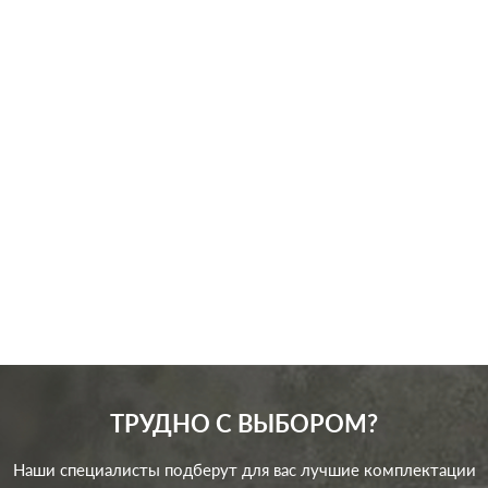
Производ.:
Schneider Electric
Серия:
Glossa
Цвет:
дуб
Материал:
пластмасса
346
Р
Подсветка:
без подсветки
В корзину
ТРУДНО С ВЫБОРОМ?
Наши специалисты подберут для вас лучшие комплектации