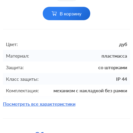
В корзину
Цвет:
дуб
Материал:
пластмасса
Защита:
со шторками
Класс защиты:
IP 44
Комплектация:
механизм с накладкой без рамки
Разъемы:
одинарная
Посмотреть все характеристики
Крепления:
винтовые клеммы
встроенный монтаж, с
Монтаж:
возможностью накладного монтажа