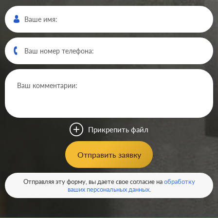
Производ.:
Systeme Electric
Серия:
Glossa
Цвет:
дуб
Прикрепить файл
Материал:
пластмасса
461
Отправить заявку
Р
Кол-во клавиш:
одноклавишный
В корзину
Отправляя эту форму, вы даете свое согласие на
обработку
Подсветка:
без подсветки
ваших персональных данных
.