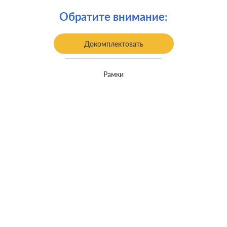
Крепления:
винтовые клеммы
Обратите внимание:
встроенный монтаж, с
Монтаж:
возможностью накладного монтажа
Докомплектовать
Класс защиты:
IP 44
Рамки