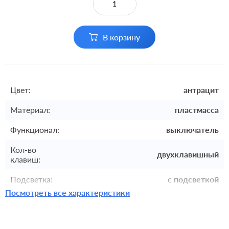
В корзину
Цвет:
антрацит
Материал:
пластмасса
Функционал:
выключатель
Кол-во
двухклавишный
клавиш:
Подсветка:
с подсветкой
Посмотреть все характеристики
Включение:
клавишный
Комплектация:
механизм с накладкой без рамки