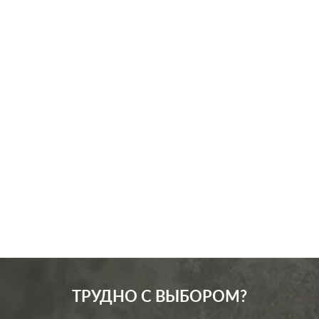
Производ.:
Systeme Electric
Серия:
GLOSSA
Цвет:
антрацит
Материал:
пластмасса
315
Р
Защита:
без шторок
В корзину
ТРУДНО С ВЫБОРОМ?