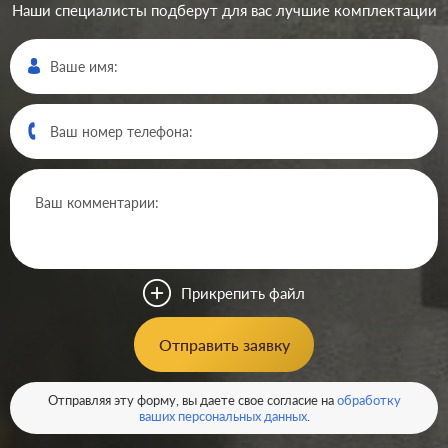
Наши специалисты подберут для вас лучшие комплектации
Производ.:
Systeme Electric
Серия:
GLOSSA
Цвет:
антрацит
Прикрепить файл
Материал:
пластмасса
364
Отправить заявку
Р
Защита:
без шторок
В корзину
Отправляя эту форму, вы даете свое согласие на
обработку
ваших персональных данных
.