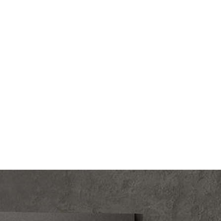
lectric
Производ.:
Systeme Electric
LOSSA
Серия:
GLOSSA
колад
Цвет:
шоколад
тмасса
Материал:
пластмасса
338
Р
шторок
Защита:
со шторками
В корзину