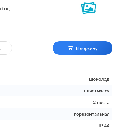
tric)
В корзину
шоколад
пластмасса
2 поста
горизонтальная
IP 44