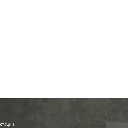
од.:
Systeme Electric
Производ.:
Systeme E
Glossa
Серия:
G
шоколад
Цвет:
шо
иал:
пластмасса
Материал:
плас
286
296
Р
Р
о клавиш:
одноклавишный
Защита:
без 
В корзину
В корзину
етка:
без подсветки
ектации