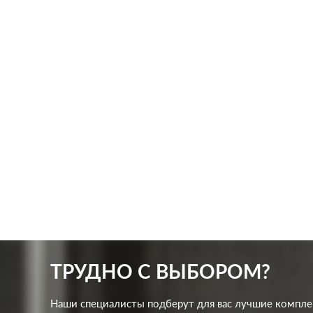
Производ.:
Systeme Electric
Произв
Серия:
GLOSSA
Серия:
Цвет:
шоколад
Цвет:
Материал:
пластмасса
Матер
256
Р
Защита:
без шторок
Кол-в
В корзину
Подсв
ТРУДНО С ВЫБОРОМ?
Наши специалисты подберут для вас лучшие компл