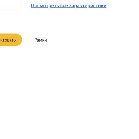
Разъемы:
Посмотреть все характеристики
Крепления:
Монтаж:
встроенны
Заземление:
ктовать
Рамки