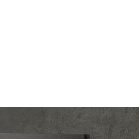
lectric
Производ.:
Systeme Electric
Glossa
Серия:
Glossa
колад
Цвет:
шоколад
тмасса
Материал:
пластмасса
376
Р
ишный
Кол-во клавиш:
одноклавишный
В корзину
светки
Подсветка:
с подсветкой