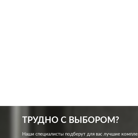
Производ.:
Systeme Electric
Произв
Серия:
Glossa
Серия:
Цвет:
шоколад
Цвет:
Материал:
пластмасса
Матер
286
Р
Кол-во клавиш:
одноклавишный
Кол-в
В корзину
Подсветка:
без подсветки
Подсв
ТРУДНО С ВЫБОРОМ?
Наши специалисты подберут для вас лучшие компл