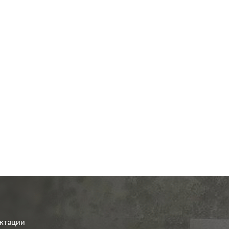
од.:
Systeme Electric
Производ.:
Systeme E
Glossa
Серия:
шоколад
Цвет:
шо
иал:
пластмасса
Материал:
плас
340
363
Р
Р
о клавиш:
одноклавишный
Кол-во клавиш:
двухклав
В корзину
В корзину
етка:
без подсветки
Подсветка:
без под
ектации