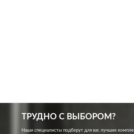
Производ.:
Systeme Electric
Произв
Серия:
GLOSSA
Серия:
Цвет:
шоколад
Цвет:
Материал:
пластмасса
Матер
256
Р
Защита:
без шторок
Защит
В корзину
ТРУДНО С ВЫБОРОМ?
Наши специалисты подберут для вас лучшие компл