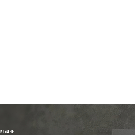
од.:
Systeme Electric
Производ.:
Systeme E
GLOSSA
Серия:
G
шоколад
Цвет:
шо
иал:
пластмасса
Материал:
плас
296
338
Р
Р
а:
без шторок
Защита:
со шт
В корзину
В корзину
ектации