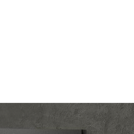
lectric
Производ.:
Systeme Electric
LOSSA
Серия:
GLOSSA
колад
Цвет:
шоколад
тмасса
Материал:
пластмасса
343
Р
орками
Защита:
со шторками
В корзину