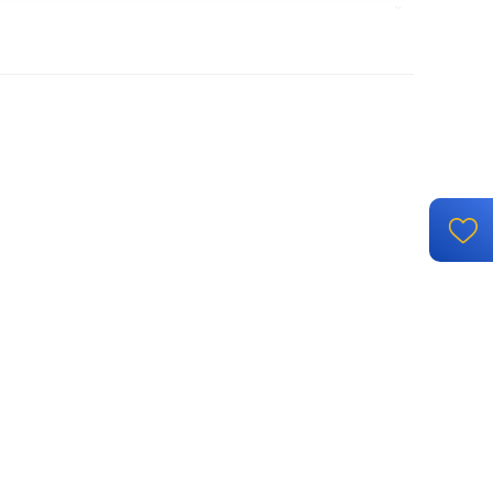
клавишный
механизм с накладкой и рамкой
винтовые клеммы
й монтаж, с возможностью накладного монтажа
IP 44