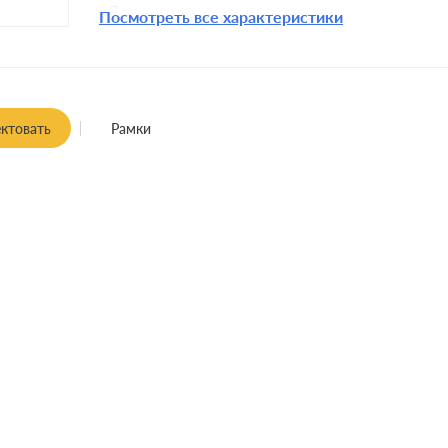
Включение:
Посмотреть все характеристики
Комплектация:
Крепления:
Монтаж:
встроенны
ктовать
Рамки
Класс защиты: