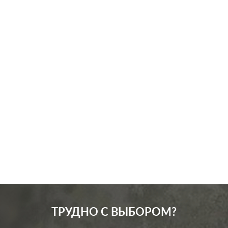
Производ.:
Systeme Electric
Серия:
Glossa
Цвет:
шоколад
Материал:
пластмасса
286
Р
Кол-во клавиш:
одноклавишный
В корзину
Подсветка:
без подсветки
ТРУДНО С ВЫБОРОМ?