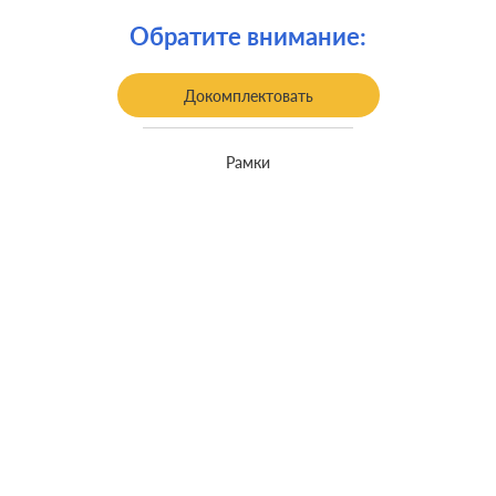
встроенный монтаж, с
Монтаж:
возможностью накладного монтажа
Обратите внимание:
Заземление:
с заземлением
Докомплектовать
Рамки