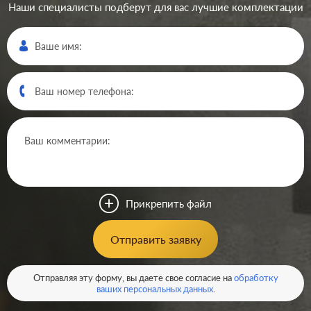
Наши специалисты подберут для вас лучшие комплектации
Производ.:
Systeme Electric
Серия:
Glossa
Цвет:
шоколад
Прикрепить файл
Материал:
пластмасса
340
Отправить заявку
Р
Кол-во клавиш:
одноклавишный
В корзину
Отправляя эту форму, вы даете свое согласие на
обработку
Подсветка:
без подсветки
ваших персональных данных
.