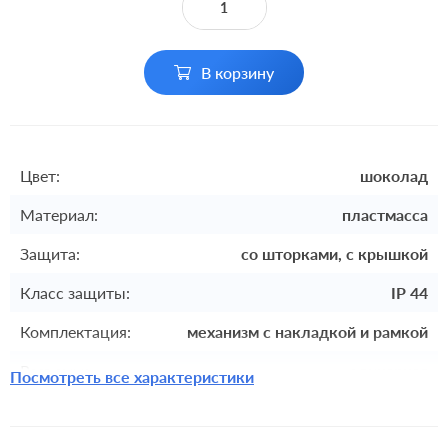
В корзину
Цвет:
шоколад
Материал:
пластмасса
Защита:
со шторками, с крышкой
Класс защиты:
IP 44
Комплектация:
механизм с накладкой и рамкой
Разъемы:
одинарная
Посмотреть все характеристики
Крепления:
винтовые клеммы