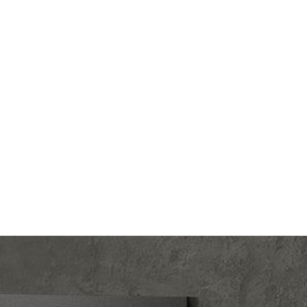
lectric
Производ.:
Systeme Electric
Glossa
Серия:
Glossa
колад
Цвет:
шоколад
тмасса
Материал:
пластмасса
376
Р
ишный
Кол-во клавиш:
одноклавишный
В корзину
светки
Подсветка:
с подсветкой