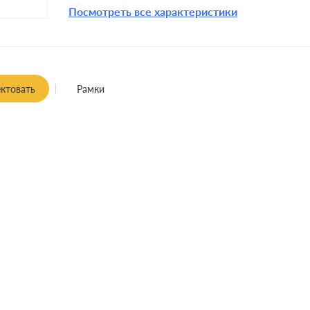
Разъемы:
Посмотреть все характеристики
Крепления:
Монтаж:
Заземление:
ктовать
Рамки