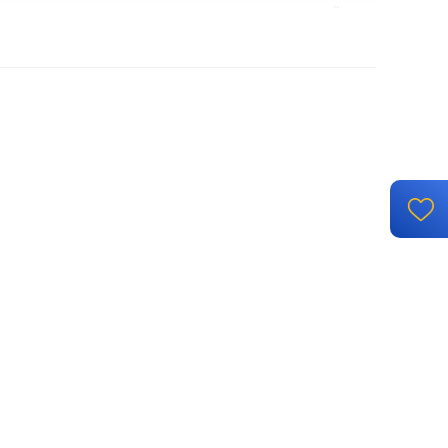
двойная
винтовые клеммы
встроенный монтаж
с заземлением