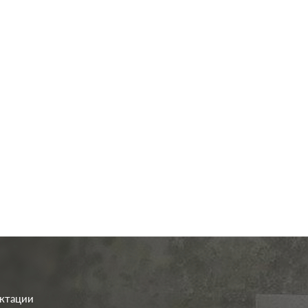
од.:
Systeme Electric
Производ.:
Systeme E
Glossa
Серия:
шоколад
Цвет:
шо
иал:
пластмасса
Материал:
плас
340
363
Р
Р
о клавиш:
одноклавишный
Кол-во клавиш:
двухклав
В корзину
В корзину
етка:
без подсветки
Подсветка:
без под
ектации