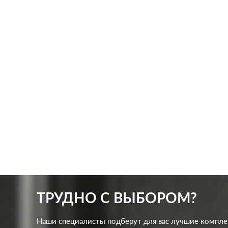
Производ.:
Systeme Electric
Произв
Серия:
Glossa
Серия:
Цвет:
шоколад
Цвет:
Материал:
пластмасса
Матер
286
Р
Кол-во клавиш:
одноклавишный
Кол-в
В корзину
Подсветка:
без подсветки
Подсв
ТРУДНО С ВЫБОРОМ?
Наши специалисты подберут для вас лучшие компл