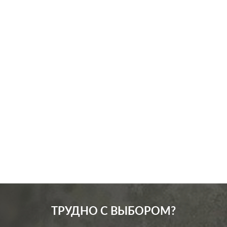
Производ.:
Schneider Electric
Серия:
Glossa
Цвет:
молочный
Материал:
пластмасса
161
Р
Вид розетки:
телевизионная (TV)
В корзину
ТРУДНО С ВЫБОРОМ?