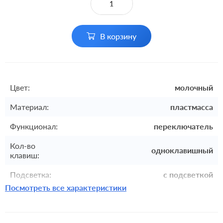
В корзину
Цвет:
молочный
Материал:
пластмасса
Функционал:
переключатель
Кол-во
одноклавишный
клавиш:
Подсветка:
с подсветкой
Посмотреть все характеристики
Включение:
клавишный
Комплектация:
механизм с накладкой без рамки