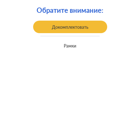
Крепления:
винтовые клеммы
Обратите внимание:
встроенный монтаж, с
Монтаж:
возможностью накладного монтажа
Докомплектовать
Класс защиты:
IP 44
Рамки