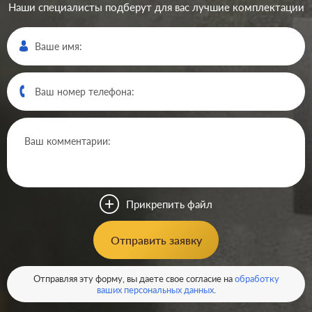
Наши специалисты подберут для вас лучшие комплектации
Производ.:
Systeme Electric
Серия:
GLOSSA
Цвет:
молочный
Прикрепить файл
Материал:
пластмасса
204
Отправить заявку
Р
Защита:
без шторок
В корзину
Отправляя эту форму, вы даете свое согласие на
обработку
ваших персональных данных
.