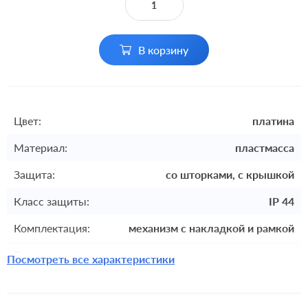
В корзину
Цвет:
платина
Материал:
пластмасса
Защита:
со шторками, с крышкой
Класс защиты:
IP 44
Комплектация:
механизм с накладкой и рамкой
Разъемы:
одинарная
Посмотреть все характеристики
Крепления:
винтовые клеммы