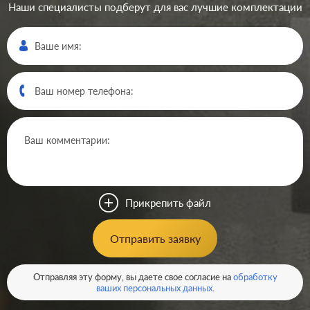
Наши специалисты подберут для вас лучшие комплектации
Производ.:
Systeme Electric
Серия:
Glossa
Цвет:
платина
Прикрепить файл
Материал:
пластмасса
360
Отправить заявку
Р
Кол-во клавиш:
одноклавишный
В корзину
Отправляя эту форму, вы даете свое согласие на
обработку
Подсветка:
без подсветки
ваших персональных данных
.