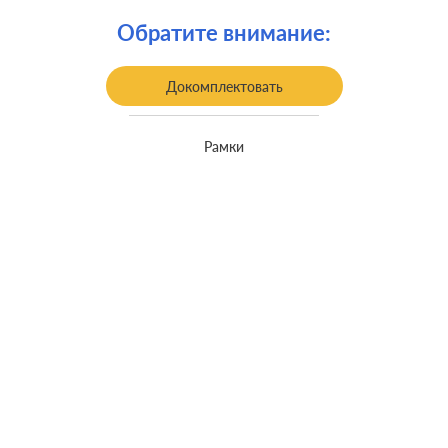
встроенный монтаж, с
Монтаж:
возможностью накладного монтажа
Обратите внимание:
Заземление:
с заземлением
Докомплектовать
Рамки