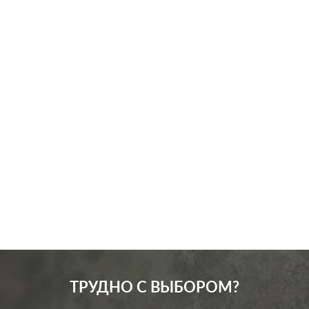
Производ.:
Systeme Electric
Серия:
Glossa
Цвет:
платина
Материал:
пластмасса
351
Р
Кол-во клавиш:
одноклавишный
В корзину
Подсветка:
без подсветки
ТРУДНО С ВЫБОРОМ?