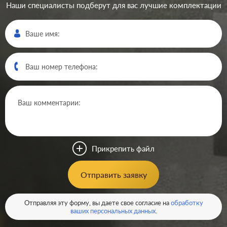
Наши специалисты подберут для вас лучшие комплектации
Производ.:
Systeme Electric
Серия:
Glossa
Цвет:
графит
Прикрепить файл
Материал:
пластмасса
351
Отправить заявку
Р
Кол-во клавиш:
одноклавишный
В корзину
Отправляя эту форму, вы даете свое согласие на
обработку
Подсветка:
без подсветки
ваших персональных данных
.