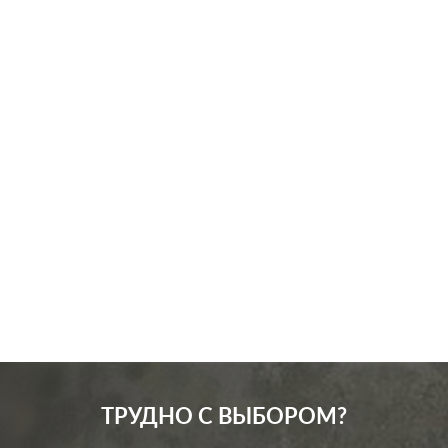
Производ.:
Systeme Electric
Серия:
GLOSSA
Цвет:
графит
Материал:
пластмасса
315
Р
Защита:
без шторок
В корзину
ТРУДНО С ВЫБОРОМ?