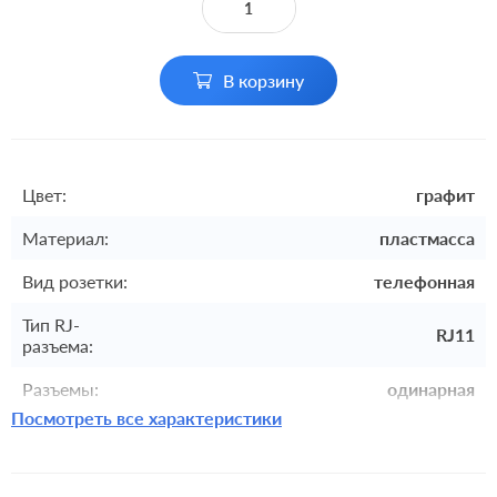
В корзину
Цвет:
графит
Материал:
пластмасса
Вид розетки:
телефонная
Тип RJ-
RJ11
разъема:
Разъемы:
одинарная
Посмотреть все характеристики
Комплектация:
механизм с накладкой без рамки
встроенный монтаж, с
Монтаж:
возможностью накладного монтажа