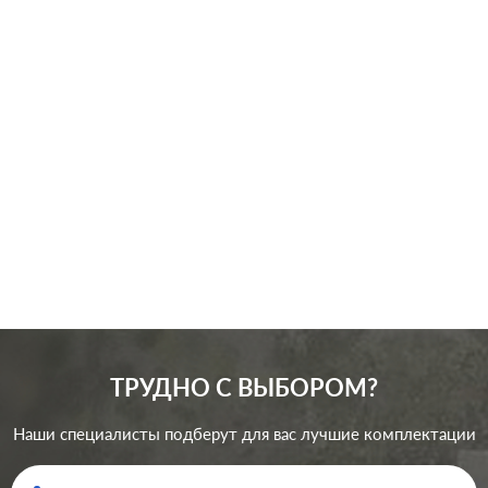
Производ.:
Systeme Electric
Серия:
GLOSSA
Цвет:
сиреневый туман
Материал:
пластмасса
256
Р
Защита:
без шторок
В корзину
ТРУДНО С ВЫБОРОМ?
Наши специалисты подберут для вас лучшие комплектации