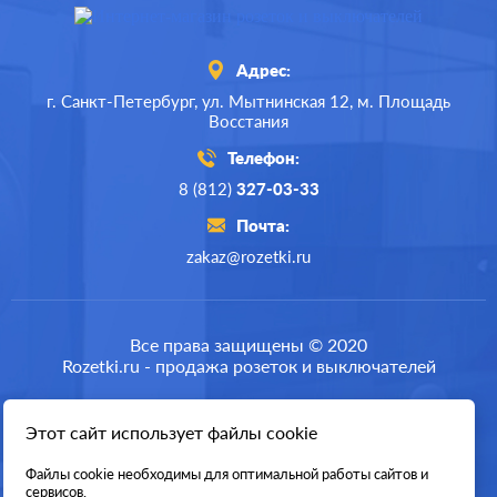
Адрес:
г. Санкт-Петербург,
ул. Мытнинская 12,
м. Площадь
Восстания
Телефон:
8 (812)
327-03-33
Почта:
zakaz@rozetki.ru
Производ.:
Systeme Electric
Серия:
Glossa
Все права защищены © 2020
Rozetki.ru - продажа розеток и выключателей
Цвет:
сиреневый туман
Материал:
пластмасса
Этот сайт использует файлы cookie
Разработка сайта
293
Р
Файлы cookie необходимы для оптимальной работы сайтов и
Кол-во клавиш:
одноклавишный
сервисов.