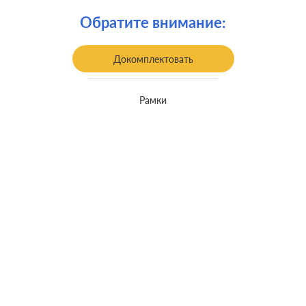
Крепления:
винтовые клеммы
Обратите внимание:
встроенный монтаж, с
Монтаж:
возможностью накладного монтажа
Докомплектовать
Класс защиты:
IP 44
Рамки