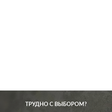
Производ.:
Systeme Electric
Серия:
GLOSSA
Цвет:
сиреневый туман
Материал:
пластмасса
256
Р
Защита:
без шторок
В корзину
ТРУДНО С ВЫБОРОМ?