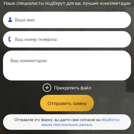
Наши специалисты подберут для вас лучшие комплектации
Производ.:
Systeme Electric
Серия:
GLOSSA
Цвет:
сиреневый туман
Прикрепить файл
Материал:
пластмасса
296
Отправить заявку
Р
Защита:
без шторок
В корзину
Отправляя эту форму, вы даете свое согласие на
обработку
ваших персональных данных
.