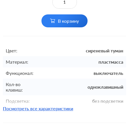
В корзину
Цвет:
сиреневый туман
Материал:
пластмасса
Функционал:
выключатель
Кол-во
одноклавишный
клавиш:
Подсветка:
без подсветки
Посмотреть все характеристики
Включение:
клавишный
Комплектация:
механизм с накладкой и рамкой